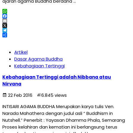
ajaran agama Buddha berdana …
WhatsApp
Facebook
Email
X
Telegram
Share
Artikel
Dasar Agama Buddha
Kebahagiaan Tertinggi
Kebahagiaan Tertinggi adalah Nibbana atau
Nirvana
22 Feb 2016
6.845 views
INTISARI AGAMA BUDDHA Merupakan karya tulis Ven.
Narada Mahathera dengan judul asli “ Buddhism in
Nutshell.” Penerbit : Yayasan Dhamma Phala, Semarang
Proses kelahiran dan kematian ini berlangsung terus