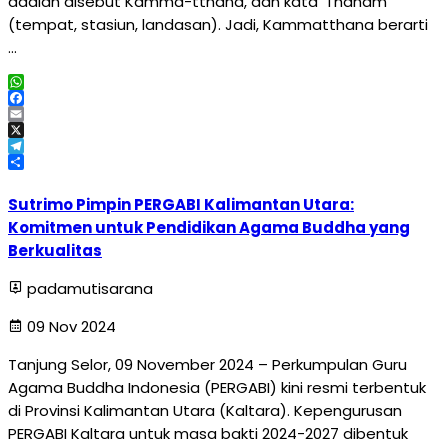
adalah disebut Kamma-tthana, dan kata ‘Thanam’
(tempat, stasiun, landasan). Jadi, Kammatthana berarti
…
WhatsApp
Facebook
Email
X
Telegram
Share
Sutrimo Pimpin PERGABI Kalimantan Utara:
Komitmen untuk Pendidikan Agama Buddha yang
Berkualitas
padamutisarana
09 Nov 2024
Tanjung Selor, 09 November 2024 – Perkumpulan Guru
Agama Buddha Indonesia (PERGABI) kini resmi terbentuk
di Provinsi Kalimantan Utara (Kaltara). Kepengurusan
PERGABI Kaltara untuk masa bakti 2024-2027 dibentuk