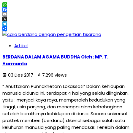
WhatsApp
Facebook
Email
X
Telegram
Share
Artikel
BERDANA DALAM AGAMA BUDDHA Oleh : MP. T.
Harmanto
03 Des 2017
7.296 views
“ Anuttaram Punnakhetam Lokassati” Dalam kehidupan
manusia didunia ini, terdapat 4 hal yang selalu diinginkan,
yaitu : menjadi kaya raya, memperoleh kedudukan yang
tinggi, usia panjang, dan mencapai alam kebahagiaan
setelah berakhirnya kehidupan di dunia. Secara universal
praktek memberi (berdana) dikenal sebagai salah satu
keluhuran manusia yang paling mendasar. Terlebih dalam