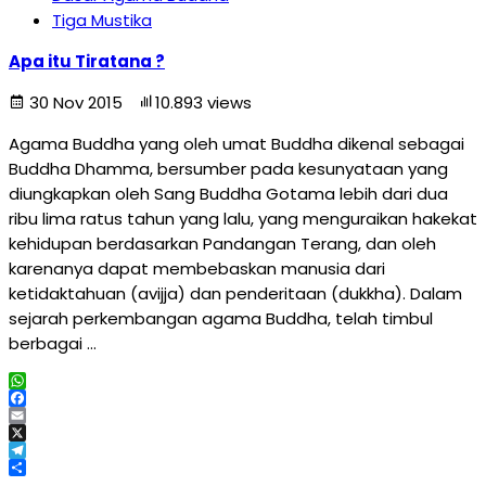
Tiga Mustika
Apa itu Tiratana ?
30 Nov 2015
10.893 views
Agama Buddha yang oleh umat Buddha dikenal sebagai
Buddha Dhamma, bersumber pada kesunyataan yang
diungkapkan oleh Sang Buddha Gotama lebih dari dua
ribu lima ratus tahun yang lalu, yang menguraikan hakekat
kehidupan berdasarkan Pandangan Terang, dan oleh
karenanya dapat membebaskan manusia dari
ketidaktahuan (avijja) dan penderitaan (dukkha). Dalam
sejarah perkembangan agama Buddha, telah timbul
berbagai …
WhatsApp
Facebook
Email
X
Telegram
Share