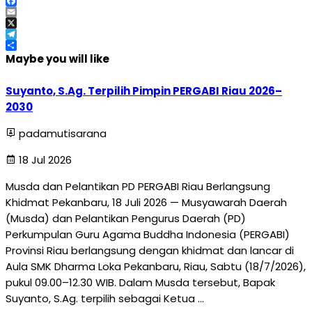
WhatsApp
Facebook
Email
X
Telegram
Share
Maybe you will like
Suyanto, S.Ag. Terpilih Pimpin PERGABI Riau 2026–
2030
padamutisarana
18 Jul 2026
Musda dan Pelantikan PD PERGABI Riau Berlangsung
Khidmat Pekanbaru, 18 Juli 2026 — Musyawarah Daerah
(Musda) dan Pelantikan Pengurus Daerah (PD)
Perkumpulan Guru Agama Buddha Indonesia (PERGABI)
Provinsi Riau berlangsung dengan khidmat dan lancar di
Aula SMK Dharma Loka Pekanbaru, Riau, Sabtu (18/7/2026),
pukul 09.00–12.30 WIB. Dalam Musda tersebut, Bapak
Suyanto, S.Ag. terpilih sebagai Ketua …