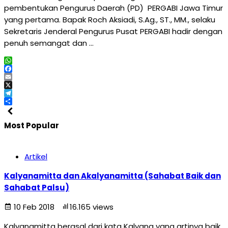
pembentukan Pengurus Daerah (PD) PERGABI Jawa Timur
yang pertama. Bapak Roch Aksiadi, S.Ag., ST., MM., selaku
Sekretaris Jenderal Pengurus Pusat PERGABI hadir dengan
penuh semangat dan …
WhatsApp
Facebook
Email
X
Telegram
Share
Most Popular
Artikel
Kalyanamitta dan Akalyanamitta (Sahabat Baik dan
Sahabat Palsu)
10 Feb 2018
16.165 views
Kalyanamitta berasal dari kata Kalyana yang artinya baik