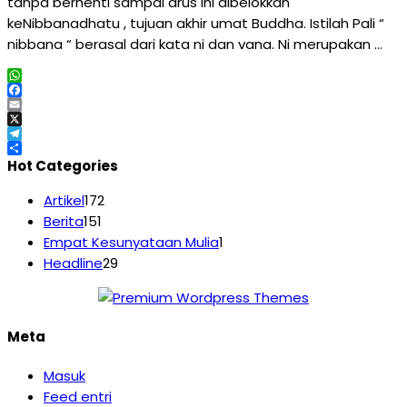
tanpa berhenti sampai arus ini dibelokkan
keNibbanadhatu , tujuan akhir umat Buddha. Istilah Pali “
nibbana “ berasal dari kata ni dan vana. Ni merupakan …
WhatsApp
Facebook
Email
X
Telegram
Share
Hot Categories
Artikel
172
Berita
151
Empat Kesunyataan Mulia
1
Headline
29
Meta
Masuk
Feed entri