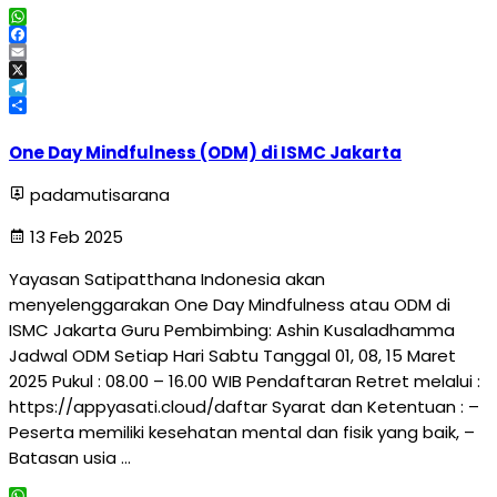
WhatsApp
Facebook
Email
X
Telegram
Share
One Day Mindfulness (ODM) di ISMC Jakarta
padamutisarana
13 Feb 2025
Yayasan Satipatthana Indonesia akan
menyelenggarakan One Day Mindfulness atau ODM di
ISMC Jakarta Guru Pembimbing: Ashin Kusaladhamma
Jadwal ODM Setiap Hari Sabtu Tanggal 01, 08, 15 Maret
2025 Pukul : 08.00 – 16.00 WIB Pendaftaran Retret melalui :
https://appyasati.cloud/daftar Syarat dan Ketentuan : –
Peserta memiliki kesehatan mental dan fisik yang baik, –
Batasan usia …