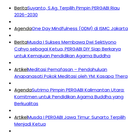
Berita
Suyanto, S.Ag. Terpilih Pimpin PERGABI Riau
2026–2030
Agenda
One Day Mindfulness (ODM) di ISMC Jakarta
Berita
Musda I Sukses Membawa Dwi Sektiyono
Cahyo sebagai Ketua, PERGABI DIY Siap Berkarya
untuk Kemajuan Pendidikan Agama Buddha
Artikel
Meditasi Pernafasan – Pendahuluan
Anapanasati Pokok Meditasi oleh YM. Kasapa Thera
Agenda
Sutrimo Pimpin PERGABI Kalimantan Utara:
Komitmen untuk Pendidikan Agama Buddha yang
Berkualitas
Artikel
Musda I PERGABI Jawa Timur: Sunarto Terpilih
Menjadi Ketua