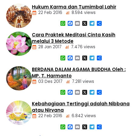
Nasional
Dasar
Hukum Karma dan Tumimbal Lahir
Panti
Agama
Asuhan
22 Feb 2016
8.594 views
Buddha
Tiga
WhatsApp
Facebook
Email
X
Telegram
Share
Mustika
Artikel
Cara Praktek Meditasi Cinta Kasih
Dasar
melalui 3 Metode
Agama
28 Jan 2017
7.476 views
Buddha
Hukum
WhatsApp
Facebook
Email
X
Telegram
Share
Kamma
Artikel
dan
Meditasi
BERDANA DALAM AGAMA BUDDHA Oleh :
Tumimbal-
lahir
MP. T. Harmanto
03 Des 2017
7.281 views
WhatsApp
Facebook
Email
X
Telegram
Share
Artikel
Kebahagiaan Tertinggi adalah Nibbana
atau Nirvana
22 Feb 2016
6.842 views
WhatsApp
Facebook
Email
X
Telegram
Share
Artikel