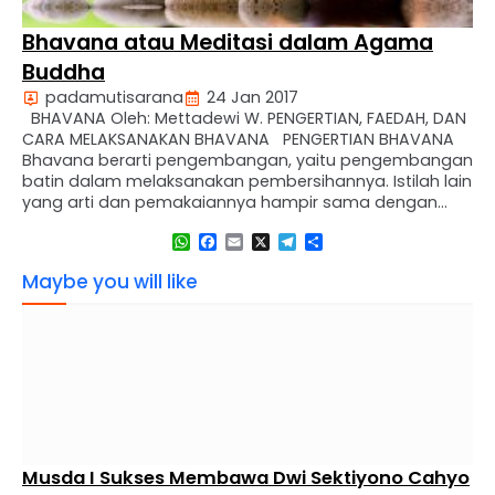
Bhavana atau Meditasi dalam Agama
Buddha
padamutisarana
24 Jan 2017
BHAVANA Oleh: Mettadewi W. PENGERTIAN, FAEDAH, DAN
CARA MELAKSANAKAN BHAVANA PENGERTIAN BHAVANA
Bhavana berarti pengembangan, yaitu pengembangan
batin dalam melaksanakan pembersihannya. Istilah lain
yang arti dan pemakaiannya hampir sama dengan
bhavana adalah samadhi. Samadhi berarti pemusatan
WhatsApp
Facebook
Email
X
Telegram
Share
pikiran pada suatu obyek. Samadhi yang benar
(samma samadhi) adalah pemusatan pikiran pada
Maybe you will like
obyek yang dapat menghilangkan …
Musda I Sukses Membawa Dwi Sektiyono Cahyo