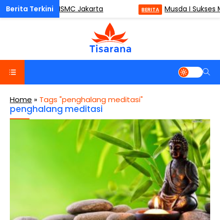
lness (ODM) di ISMC Jakarta
Musda I Sukses M
BERITA
Home
»
Tags "penghalang meditasi"
penghalang meditasi