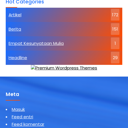
Hot Categories
Dasar
Agama
Buddha
Artikel
172
Kebahagiaan
Tertinggi
Berita
151
Empat Kesunyataan Mulia
1
Headline
29
Meta
Masuk
Feed entri
Feed komentar