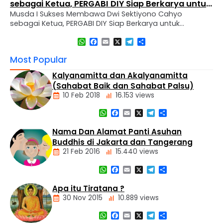
sebagai Ketua, PERGABI DIY Siap Berkarya untuk
Musda I Sukses Membawa Dwi Sektiyono Cahyo
Kemajuan Pendidikan Agama Buddha
sebagai Ketua, PERGABI DIY Siap Berkarya untuk
Kemajuan Pendidikan Agama Buddha Sleman, 30
WhatsApp
Facebook
Email
X
Telegram
Share
November 2024 – Perkumpulan Guru Agama Buddha
(PERGABI) Daerah Istimewa Yogyakarta mengadakan
Most Popular
Musyawarah Daerah (MUSDA) I pemilihan dan
pembentukan pengurus sekaligus melaksanakan
Kalyanamitta dan Akalyanamitta
pelantikan pengurus baru untuk periode 2024-2027.
(Sahabat Baik dan Sahabat Palsu)
Kegiatan ini diselenggarakan di Vihara Dharma Wijaya,
10 Feb 2018
16.153 views
…
WhatsApp
Facebook
Email
X
Telegram
Share
Artikel
Nama Dan Alamat Panti Asuhan
Buddhis di Jakarta dan Tangerang
21 Feb 2016
15.440 views
WhatsApp
Facebook
Email
X
Telegram
Share
Alamat
Tempat
Apa itu Tiratana ?
Buddhis
30 Nov 2015
10.889 views
Berita
Daerah
WhatsApp
Facebook
Email
X
Telegram
Share