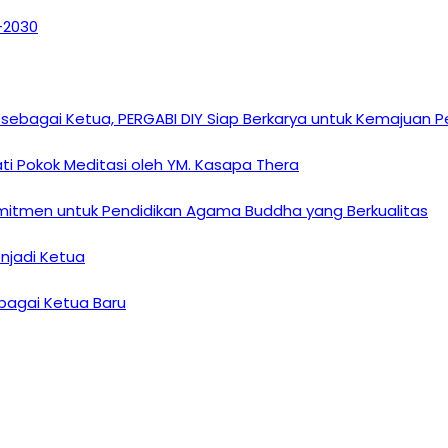
6–2030
sebagai Ketua, PERGABI DIY Siap Berkarya untuk Kemajuan
i Pokok Meditasi oleh YM. Kasapa Thera
omitmen untuk Pendidikan Agama Buddha yang Berkualitas
enjadi Ketua
ebagai Ketua Baru