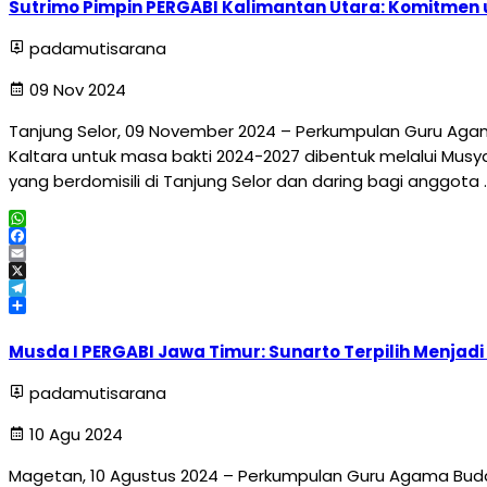
Sutrimo Pimpin PERGABI Kalimantan Utara: Komitmen
padamutisarana
09 Nov 2024
Tanjung Selor, 09 November 2024 – Perkumpulan Guru Agama
Kaltara untuk masa bakti 2024-2027 dibentuk melalui Musy
yang berdomisili di Tanjung Selor dan daring bagi anggota 
WhatsApp
Facebook
Email
X
Telegram
Share
Musda I PERGABI Jawa Timur: Sunarto Terpilih Menjadi
padamutisarana
10 Agu 2024
Magetan, 10 Agustus 2024 – Perkumpulan Guru Agama Budd