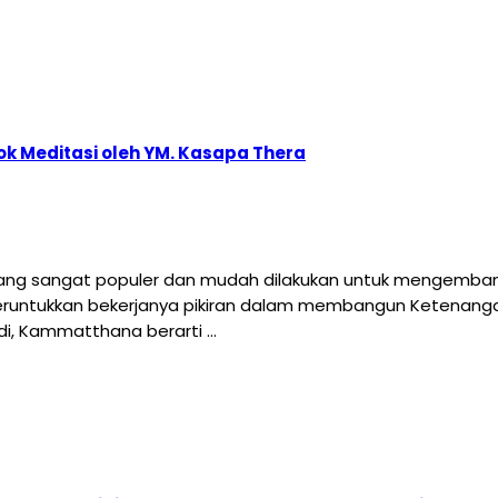
k Meditasi oleh YM. Kasapa Thera
yang sangat populer dan mudah dilakukan untuk mengembang
runtukkan bekerjanya pikiran dalam membangun Ketenanga
adi, Kammatthana berarti …