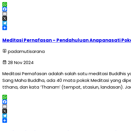
WhatsApp
Facebook
Email
X
Telegram
Share
Meditasi Pernafasan – Pendahuluan Anapanasati Poko
padamutisarana
28 Nov 2024
Meditasi Pernafasan adalah salah satu meditasi Buddhis 
Sang Maha Buddha, ada 40 mata pokok Meditasi yang dipe
tthana, dan kata ‘Thanam’ (tempat, stasiun, landasan). J
WhatsApp
Facebook
Email
X
Telegram
Share