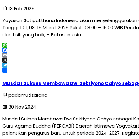
13 Feb 2025
Yayasan Satipatthana Indonesia akan menyelenggarakan 
Tanggal 01, 08, 15 Maret 2025 Pukul : 08.00 – 16.00 WIB Pe
dan fisik yang baik, – Batasan usia …
WhatsApp
Facebook
Email
X
Telegram
Share
Musda I Sukses Membawa Dwi Sektiyono Cahyo sebaga
padamutisarana
30 Nov 2024
Musda I Sukses Membawa Dwi Sektiyono Cahyo sebagai Ket
Guru Agama Buddha (PERGABI) Daerah Istimewa Yogyakar
pelantikan pengurus baru untuk periode 2024-2027. Kegiata