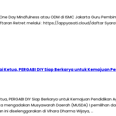
One Day Mindfulness atau ODM di ISMC Jakarta Guru Pembi
ndaftaran Retret melalui : https://appyasati.cloud/daftar Sy
i Ketua, PERGABI DIY Siap Berkarya untuk Kemajuan 
ua, PERGABI DIY Siap Berkarya untuk Kemajuan Pendidikan
ta mengadakan Musyawarah Daerah (MUSDA) I pemilihan da
n ini diselenggarakan di Vihara Dharma Wijaya, …