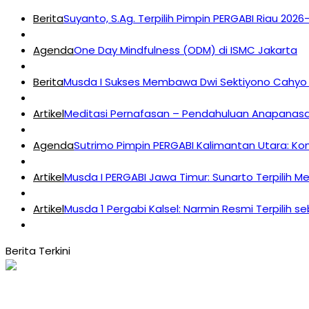
Berita
Suyanto, S.Ag. Terpilih Pimpin PERGABI Riau 202
Agenda
One Day Mindfulness (ODM) di ISMC Jakarta
Berita
Musda I Sukses Membawa Dwi Sektiyono Cahyo 
Artikel
Meditasi Pernafasan – Pendahuluan Anapanasat
Agenda
Sutrimo Pimpin PERGABI Kalimantan Utara: K
Artikel
Musda I PERGABI Jawa Timur: Sunarto Terpilih M
Artikel
Musda 1 Pergabi Kalsel: Narmin Resmi Terpilih s