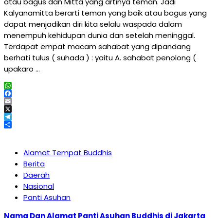
atau bagus dan Mitta yang artinya teman. Jadi
Kalyanamitta berarti teman yang baik atau bagus yang
dapat menjadikan diri kita selalu waspada dalam
menempuh kehidupan dunia dan setelah meninggal.
Terdapat empat macam sahabat yang dipandang
berhati tulus ( suhada ) : yaitu A. sahabat penolong (
upakaro …
WhatsApp
Facebook
Email
X
Telegram
Share
Alamat Tempat Buddhis
Berita
Daerah
Nasional
Panti Asuhan
Nama Dan Alamat Panti Asuhan Buddhis di Jakarta