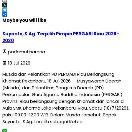
Facebook
Email
X
Telegram
Share
Maybe you will like
Suyanto, S.Ag. Terpilih Pimpin PERGABI Riau 2026–
2030
padamutisarana
18 Jul 2026
Musda dan Pelantikan PD PERGABI Riau Berlangsung
Khidmat Pekanbaru, 18 Juli 2026 — Musyawarah Daerah
(Musda) dan Pelantikan Pengurus Daerah (PD)
Perkumpulan Guru Agama Buddha Indonesia (PERGABI)
Provinsi Riau berlangsung dengan khidmat dan lancar di
Aula SMK Dharma Loka Pekanbaru, Riau, Sabtu (18/7/2026),
pukul 09.00–12.30 WIB. Dalam Musda tersebut, Bapak
Suyanto, S.Ag. terpilih sebagai Ketua …