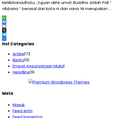
keNibbanadhatu , tujuan akhir umat Buddha. Istilah Pali “
nibbana “ berasal dari kata ni dan vana. Ni merupakan …
WhatsApp
Facebook
Email
X
Telegram
Share
Hot Categories
Artikel
172
Berita
151
Empat Kesunyataan Mulia
1
Headline
29
Meta
Masuk
Feed entri
Feed komentar