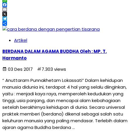
WhatsApp
Facebook
Email
X
Telegram
Share
Artikel
BERDANA DALAM AGAMA BUDDHA Oleh : MP. T.
Harmanto
03 Des 2017
7.303 views
“ Anuttaram Punnakhetam Lokassati” Dalam kehidupan
manusia didunia ini, terdapat 4 hal yang selalu diinginkan,
yaitu : menjadi kaya raya, memperoleh kedudukan yang
tinggi, usia panjang, dan mencapai alam kebahagiaan
setelah berakhirnya kehidupan di dunia. Secara universal
praktek memberi (berdana) dikenal sebagai salah satu
keluhuran manusia yang paling mendasar. Terlebih dalam
ajaran agama Buddha berdana …