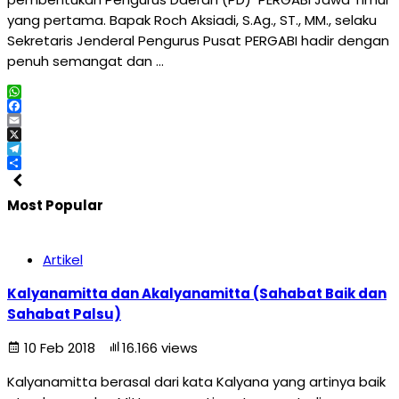
yang pertama. Bapak Roch Aksiadi, S.Ag., ST., MM., selaku
Sekretaris Jenderal Pengurus Pusat PERGABI hadir dengan
penuh semangat dan …
WhatsApp
Facebook
Email
X
Telegram
Share
Most Popular
Artikel
Kalyanamitta dan Akalyanamitta (Sahabat Baik dan
Sahabat Palsu)
10 Feb 2018
16.166 views
Kalyanamitta berasal dari kata Kalyana yang artinya baik