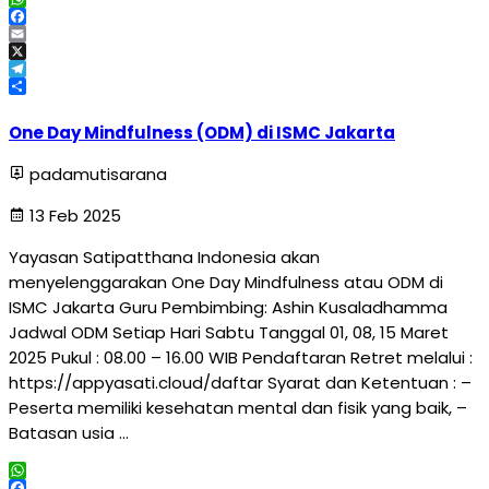
WhatsApp
Facebook
Email
X
Telegram
Share
One Day Mindfulness (ODM) di ISMC Jakarta
padamutisarana
13 Feb 2025
Yayasan Satipatthana Indonesia akan
menyelenggarakan One Day Mindfulness atau ODM di
ISMC Jakarta Guru Pembimbing: Ashin Kusaladhamma
Jadwal ODM Setiap Hari Sabtu Tanggal 01, 08, 15 Maret
2025 Pukul : 08.00 – 16.00 WIB Pendaftaran Retret melalui :
https://appyasati.cloud/daftar Syarat dan Ketentuan : –
Peserta memiliki kesehatan mental dan fisik yang baik, –
Batasan usia …
WhatsApp