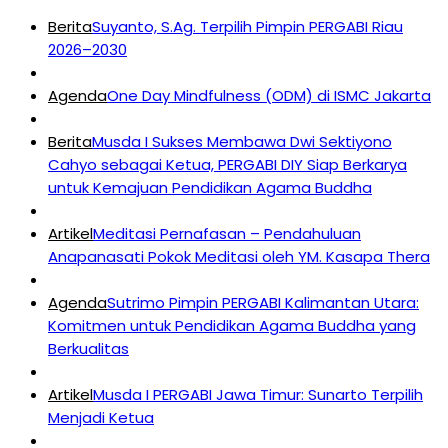
Berita
Suyanto, S.Ag. Terpilih Pimpin PERGABI Riau
2026–2030
Agenda
One Day Mindfulness (ODM) di ISMC Jakarta
Berita
Musda I Sukses Membawa Dwi Sektiyono
Cahyo sebagai Ketua, PERGABI DIY Siap Berkarya
untuk Kemajuan Pendidikan Agama Buddha
Artikel
Meditasi Pernafasan – Pendahuluan
Anapanasati Pokok Meditasi oleh YM. Kasapa Thera
Agenda
Sutrimo Pimpin PERGABI Kalimantan Utara:
Komitmen untuk Pendidikan Agama Buddha yang
Berkualitas
Artikel
Musda I PERGABI Jawa Timur: Sunarto Terpilih
Menjadi Ketua