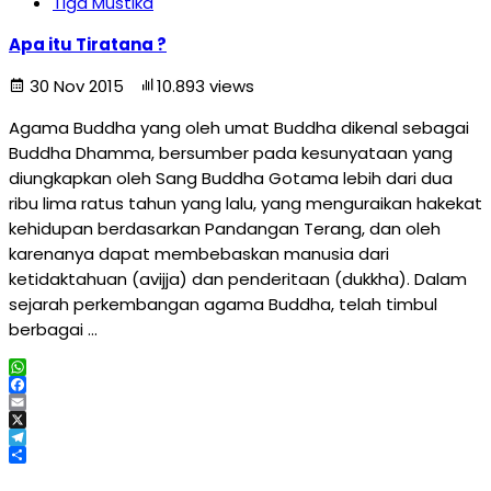
Tiga Mustika
Apa itu Tiratana ?
30 Nov 2015
10.893 views
Agama Buddha yang oleh umat Buddha dikenal sebagai
Buddha Dhamma, bersumber pada kesunyataan yang
diungkapkan oleh Sang Buddha Gotama lebih dari dua
ribu lima ratus tahun yang lalu, yang menguraikan hakekat
kehidupan berdasarkan Pandangan Terang, dan oleh
karenanya dapat membebaskan manusia dari
ketidaktahuan (avijja) dan penderitaan (dukkha). Dalam
sejarah perkembangan agama Buddha, telah timbul
berbagai …
WhatsApp
Facebook
Email
X
Telegram
Share