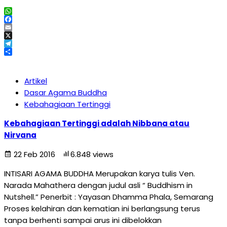
WhatsApp
Facebook
Email
X
Telegram
Share
Artikel
Dasar Agama Buddha
Kebahagiaan Tertinggi
Kebahagiaan Tertinggi adalah Nibbana atau
Nirvana
22 Feb 2016
6.848 views
INTISARI AGAMA BUDDHA Merupakan karya tulis Ven.
Narada Mahathera dengan judul asli “ Buddhism in
Nutshell.” Penerbit : Yayasan Dhamma Phala, Semarang
Proses kelahiran dan kematian ini berlangsung terus
tanpa berhenti sampai arus ini dibelokkan