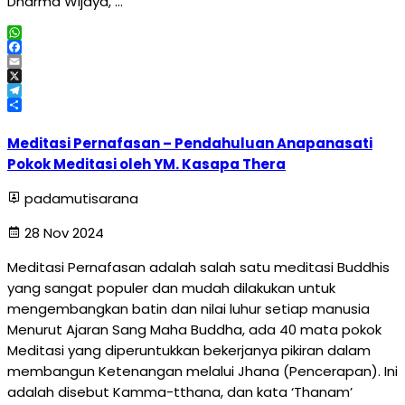
Dharma Wijaya, …
WhatsApp
Facebook
Email
X
Telegram
Share
Meditasi Pernafasan – Pendahuluan Anapanasati
Pokok Meditasi oleh YM. Kasapa Thera
padamutisarana
28 Nov 2024
Meditasi Pernafasan adalah salah satu meditasi Buddhis
yang sangat populer dan mudah dilakukan untuk
mengembangkan batin dan nilai luhur setiap manusia
Menurut Ajaran Sang Maha Buddha, ada 40 mata pokok
Meditasi yang diperuntukkan bekerjanya pikiran dalam
membangun Ketenangan melalui Jhana (Pencerapan). Ini
adalah disebut Kamma-tthana, dan kata ‘Thanam’