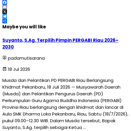
WhatsApp
Facebook
Email
X
Telegram
Share
Maybe you will like
Suyanto, S.Ag. Terpilih Pimpin PERGABI Riau 2026–
2030
padamutisarana
18 Jul 2026
Musda dan Pelantikan PD PERGABI Riau Berlangsung
Khidmat Pekanbaru, 18 Juli 2026 — Musyawarah Daerah
(Musda) dan Pelantikan Pengurus Daerah (PD)
Perkumpulan Guru Agama Buddha Indonesia (PERGABI)
Provinsi Riau berlangsung dengan khidmat dan lancar di
Aula SMK Dharma Loka Pekanbaru, Riau, Sabtu (18/7/2026),
pukul 09.00–12.30 WIB. Dalam Musda tersebut, Bapak
Suyanto, S.Ag. terpilih sebagai Ketua …