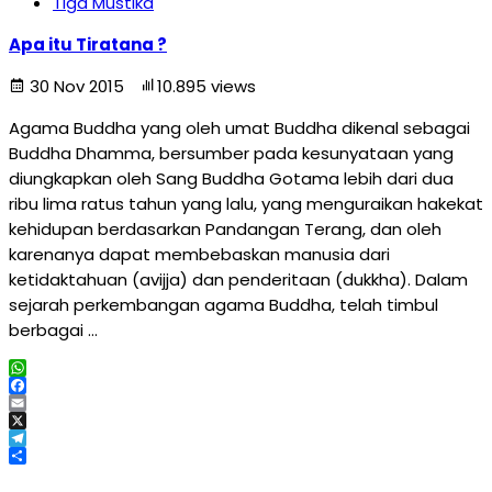
Tiga Mustika
Apa itu Tiratana ?
30 Nov 2015
10.895 views
Agama Buddha yang oleh umat Buddha dikenal sebagai
Buddha Dhamma, bersumber pada kesunyataan yang
diungkapkan oleh Sang Buddha Gotama lebih dari dua
ribu lima ratus tahun yang lalu, yang menguraikan hakekat
kehidupan berdasarkan Pandangan Terang, dan oleh
karenanya dapat membebaskan manusia dari
ketidaktahuan (avijja) dan penderitaan (dukkha). Dalam
sejarah perkembangan agama Buddha, telah timbul
berbagai …
WhatsApp
Facebook
Email
X
Telegram
Share