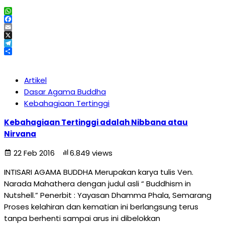
WhatsApp
Facebook
Email
X
Telegram
Share
Artikel
Dasar Agama Buddha
Kebahagiaan Tertinggi
Kebahagiaan Tertinggi adalah Nibbana atau
Nirvana
22 Feb 2016
6.849 views
INTISARI AGAMA BUDDHA Merupakan karya tulis Ven.
Narada Mahathera dengan judul asli “ Buddhism in
Nutshell.” Penerbit : Yayasan Dhamma Phala, Semarang
Proses kelahiran dan kematian ini berlangsung terus
tanpa berhenti sampai arus ini dibelokkan