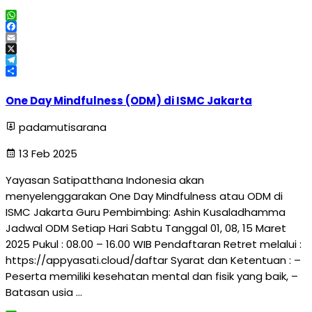
WhatsApp
Facebook
Email
X
Telegram
Share
One Day Mindfulness (ODM) di ISMC Jakarta
padamutisarana
13 Feb 2025
Yayasan Satipatthana Indonesia akan
menyelenggarakan One Day Mindfulness atau ODM di
ISMC Jakarta Guru Pembimbing: Ashin Kusaladhamma
Jadwal ODM Setiap Hari Sabtu Tanggal 01, 08, 15 Maret
2025 Pukul : 08.00 – 16.00 WIB Pendaftaran Retret melalui :
https://appyasati.cloud/daftar Syarat dan Ketentuan : –
Peserta memiliki kesehatan mental dan fisik yang baik, –
Batasan usia …