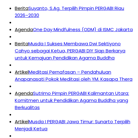
Berita
Suyanto, S.Ag. Terpilih Pimpin PERGABI Riau
2026–2030
Agenda
One Day Mindfulness (ODM) di ISMC Jakarta
Berita
Musda I Sukses Membawa Dwi Sektiyono
Cahyo sebagai Ketua, PERGABI DIY Siap Berkarya
untuk Kemajuan Pendidikan Agama Buddha
Artikel
Meditasi Pernafasan – Pendahuluan
Anapanasati Pokok Meditasi oleh YM. Kasapa Thera
Agenda
Sutrimo Pimpin PERGABI Kalimantan Utara:
Komitmen untuk Pendidikan Agama Buddha yang
Berkualitas
Artikel
Musda I PERGABI Jawa Timur: Sunarto Terpilih
Menjadi Ketua