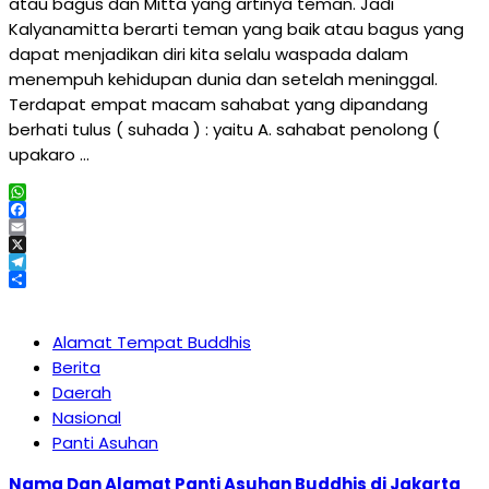
atau bagus dan Mitta yang artinya teman. Jadi
Kalyanamitta berarti teman yang baik atau bagus yang
dapat menjadikan diri kita selalu waspada dalam
menempuh kehidupan dunia dan setelah meninggal.
Terdapat empat macam sahabat yang dipandang
berhati tulus ( suhada ) : yaitu A. sahabat penolong (
upakaro …
WhatsApp
Facebook
Email
X
Telegram
Share
Alamat Tempat Buddhis
Berita
Daerah
Nasional
Panti Asuhan
Nama Dan Alamat Panti Asuhan Buddhis di Jakarta