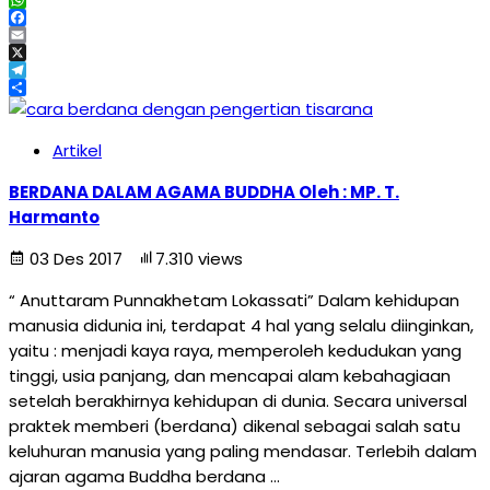
WhatsApp
Facebook
Email
X
Telegram
Share
Artikel
BERDANA DALAM AGAMA BUDDHA Oleh : MP. T.
Harmanto
03 Des 2017
7.310 views
“ Anuttaram Punnakhetam Lokassati” Dalam kehidupan
manusia didunia ini, terdapat 4 hal yang selalu diinginkan,
yaitu : menjadi kaya raya, memperoleh kedudukan yang
tinggi, usia panjang, dan mencapai alam kebahagiaan
setelah berakhirnya kehidupan di dunia. Secara universal
praktek memberi (berdana) dikenal sebagai salah satu
keluhuran manusia yang paling mendasar. Terlebih dalam
ajaran agama Buddha berdana …