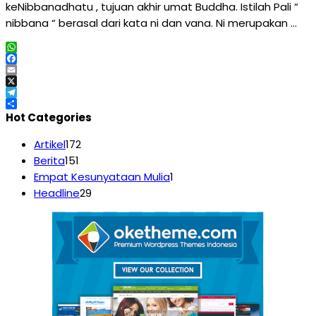
keNibbanadhatu , tujuan akhir umat Buddha. Istilah Pali “
nibbana “ berasal dari kata ni dan vana. Ni merupakan …
WhatsApp
Facebook
Email
X
Telegram
Share
Hot Categories
Artikel
172
Berita
151
Empat Kesunyataan Mulia
1
Headline
29