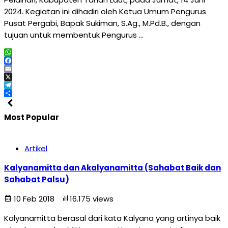
2024. Kegiatan ini dihadiri oleh Ketua Umum Pengurus
Pusat Pergabi, Bapak Sukiman, S.Ag., M.Pd.B., dengan
tujuan untuk membentuk Pengurus …
WhatsApp
Facebook
Email
X
Telegram
Share
Most Popular
Artikel
Kalyanamitta dan Akalyanamitta (Sahabat Baik dan
Sahabat Palsu)
10 Feb 2018
16.175 views
Kalyanamitta berasal dari kata Kalyana yang artinya baik