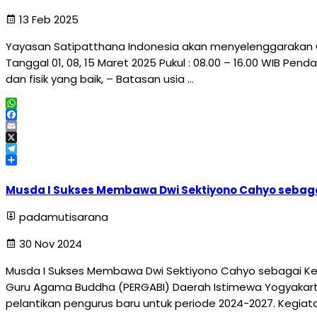
13 Feb 2025
Yayasan Satipatthana Indonesia akan menyelenggarakan 
Tanggal 01, 08, 15 Maret 2025 Pukul : 08.00 – 16.00 WIB Pe
dan fisik yang baik, – Batasan usia …
WhatsApp
Facebook
Email
X
Telegram
Share
Musda I Sukses Membawa Dwi Sektiyono Cahyo sebaga
padamutisarana
30 Nov 2024
Musda I Sukses Membawa Dwi Sektiyono Cahyo sebagai Ket
Guru Agama Buddha (PERGABI) Daerah Istimewa Yogyakar
pelantikan pengurus baru untuk periode 2024-2027. Kegiata