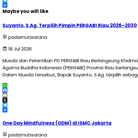
X
Telegram
Share
Maybe you will like
Suyanto, S.Ag. Terpilih Pimpin PERGABI Riau 2026–2030
padamutisarana
18 Jul 2026
Musda dan Pelantikan PD PERGABI Riau Berlangsung Khidma
Agama Buddha Indonesia (PERGABI) Provinsi Riau berlangsun
Dalam Musda tersebut, Bapak Suyanto, S.Ag. terpilih sebag
WhatsApp
Facebook
Email
X
Telegram
Share
One Day Mindfulness (ODM) di ISMC Jakarta
padamutisarana