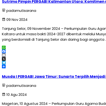
Sutrimo Pimpin PERGABI Kalimantan Utara: Komitmen
padamutisarana
09 Nov 2024
Tanjung Selor, 09 November 2024 – Perkumpulan Guru Agama
Kaltara untuk masa bakti 2024-2027 dibentuk melalui Musy
yang berdomisili di Tanjung Selor dan daring bagi anggota 
WhatsApp
Facebook
Email
X
Telegram
Share
Musda I PERGABI Jawa Timur: Sunarto Terpilih Menjadi
padamutisarana
10 Agu 2024
Magetan, 10 Agustus 2024 – Perkumpulan Guru Agama Budd