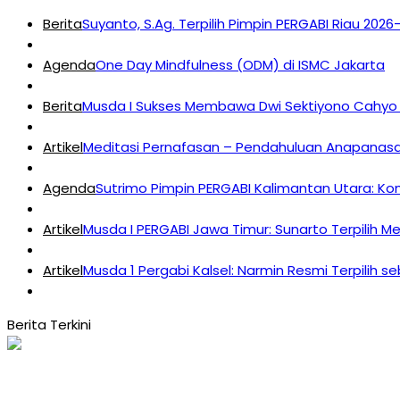
Berita
Suyanto, S.Ag. Terpilih Pimpin PERGABI Riau 202
Agenda
One Day Mindfulness (ODM) di ISMC Jakarta
Berita
Musda I Sukses Membawa Dwi Sektiyono Cahyo 
Artikel
Meditasi Pernafasan – Pendahuluan Anapanasat
Agenda
Sutrimo Pimpin PERGABI Kalimantan Utara: K
Artikel
Musda I PERGABI Jawa Timur: Sunarto Terpilih M
Artikel
Musda 1 Pergabi Kalsel: Narmin Resmi Terpilih s