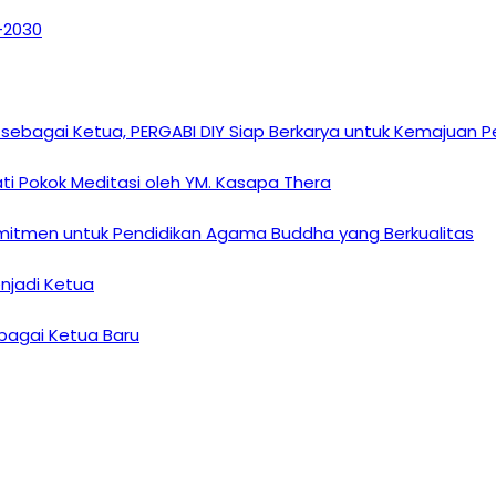
6–2030
sebagai Ketua, PERGABI DIY Siap Berkarya untuk Kemajuan
i Pokok Meditasi oleh YM. Kasapa Thera
omitmen untuk Pendidikan Agama Buddha yang Berkualitas
enjadi Ketua
ebagai Ketua Baru