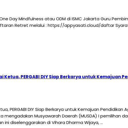
One Day Mindfulness atau ODM di ISMC Jakarta Guru Pembi
ndaftaran Retret melalui : https://appyasati.cloud/daftar Sy
i Ketua, PERGABI DIY Siap Berkarya untuk Kemajuan 
ua, PERGABI DIY Siap Berkarya untuk Kemajuan Pendidikan
ta mengadakan Musyawarah Daerah (MUSDA) I pemilihan da
n ini diselenggarakan di Vihara Dharma Wijaya, …