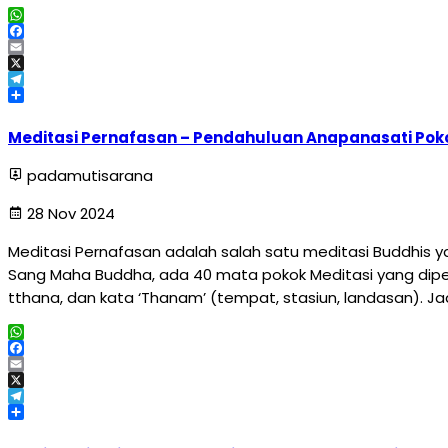
WhatsApp
Facebook
Email
X
Telegram
Share
Meditasi Pernafasan – Pendahuluan Anapanasati Poko
padamutisarana
28 Nov 2024
Meditasi Pernafasan adalah salah satu meditasi Buddhis 
Sang Maha Buddha, ada 40 mata pokok Meditasi yang dipe
tthana, dan kata ‘Thanam’ (tempat, stasiun, landasan). J
WhatsApp
Facebook
Email
X
Telegram
Share