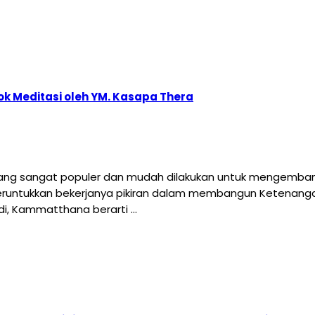
k Meditasi oleh YM. Kasapa Thera
yang sangat populer dan mudah dilakukan untuk mengembang
runtukkan bekerjanya pikiran dalam membangun Ketenanga
adi, Kammatthana berarti …