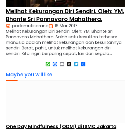
Melihat Kekurangan Diri Sendiri. Oleh: YM.
Bhante Sri Pannavaro Mahathera.
padamutisarana
16 Mar 2017
Melihat Kekurangan Diri Sendiri. Oleh: YM. Bhante Sri
Pannavaro Mahathera. Salah satu kesulitan terbesar
manusia adalah melihat kekurangan dan kesulitannya
sendiri. Berat, pahit, untuk melihat kekurangan diri
sendiri. Kita ingin berpaling cepat, lari dari segala
macam kesulitan dan kegagalan. Dengan berbagai
WhatsApp
Facebook
Email
X
Telegram
Share
harapan berusaha menutupi segala macam persoalan
kehidupannya. Dan memang, mempunyai berbagai
Maybe you will like
harapan adalah sesuatu …
One Day Mindfulness (ODM) di ISMC Jakarta