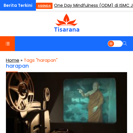
6–2030
One Day Mindfulness (ODM) di ISMC Ja
AGENDA
Home
»
Tags "harapan"
harapan