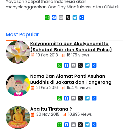
Yayasan Satipatthana Indonesia akan
menyelenggarakan One Day Mindfulness atau ODM di
ISMC Jakarta Guru Pembimbing: Ashin Kusaladhamma
WhatsApp
Facebook
Email
X
Telegram
Share
Jadwal ODM Setiap Hari Sabtu Tanggal 01, 08, 15 Maret
2025 Pukul : 08.00 – 16.00 WIB Pendaftaran Retret melalui
: https://appyasati.cloud/daftar Syarat dan Ketentuan :
Most Popular
– Peserta memiliki kesehatan mental dan fisik yang
baik, – Batasan usia …
Kalyanamitta dan Akalyanamitta
(Sahabat Baik dan Sahabat Palsu)
10 Feb 2018
16.175 views
WhatsApp
Facebook
Email
X
Telegram
Share
Artikel
Nama Dan Alamat Panti Asuhan
Buddhis di Jakarta dan Tangerang
21 Feb 2016
15.475 views
WhatsApp
Facebook
Email
X
Telegram
Share
Alamat
Tempat
Apa itu Tiratana ?
Buddhis
30 Nov 2015
10.895 views
Berita
Daerah
WhatsApp
Facebook
Email
X
Telegram
Share