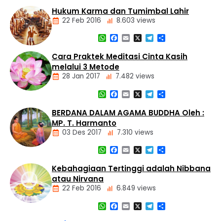
Nasional
Dasar
Hukum Karma dan Tumimbal Lahir
Panti
Agama
Asuhan
22 Feb 2016
8.603 views
Buddha
Tiga
WhatsApp
Facebook
Email
X
Telegram
Share
Mustika
Artikel
Cara Praktek Meditasi Cinta Kasih
Dasar
melalui 3 Metode
Agama
28 Jan 2017
7.482 views
Buddha
Hukum
WhatsApp
Facebook
Email
X
Telegram
Share
Kamma
Artikel
dan
Meditasi
BERDANA DALAM AGAMA BUDDHA Oleh :
Tumimbal-
lahir
MP. T. Harmanto
03 Des 2017
7.310 views
WhatsApp
Facebook
Email
X
Telegram
Share
Artikel
Kebahagiaan Tertinggi adalah Nibbana
atau Nirvana
22 Feb 2016
6.849 views
WhatsApp
Facebook
Email
X
Telegram
Share
Artikel