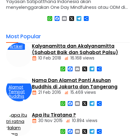
Yayasan Satipatthana Indonesia akan
menyelenggarakan One Day Mindfulness atau ODM di
ISMC Jakarta Guru Pembimbing: Ashin Kusaladhamma
WhatsApp
Facebook
Email
X
Telegram
Share
Jadwal ODM Setiap Hari Sabtu Tanggal 01, 08, 15 Maret
2025 Pukul : 08.00 – 16.00 WIB Pendaftaran Retret melalui
: https://appyasati.cloud/daftar Syarat dan Ketentuan :
Most Popular
– Peserta memiliki kesehatan mental dan fisik yang
baik, – Batasan usia …
Kalyanamitta dan Akalyanamitta
Artikel
(Sahabat Baik dan Sahabat Palsu)
10 Feb 2018
16.168 views
WhatsApp
Facebook
Email
X
Telegram
Share
Nama Dan Alamat Panti Asuhan
Buddhis di Jakarta dan Tangerang
Alamat
Tempat
21 Feb 2016
15.469 views
Buddhis
WhatsApp
Facebook
Email
X
Telegram
Share
Berita
Daerah
Apa itu Tiratana ?
Nasional
30 Nov 2015
10.894 views
Panti
Asuhan
WhatsApp
Facebook
Email
X
Telegram
Share