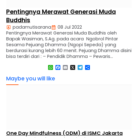
Pentingnya Merawat Generasi Muda
Buddhis
padamutisarana
08 Jul 2022
Pentingnya Merawat Generasi Muda Buddhis oleh
Bapak Wasiman, S.Ag. pada acara Ngobrol Pintar
Sesama Pejuang Dhamma (Ngopi Sepeda) yang
berdurasi kurang lebih 60 menit. Pejuang Dhamma disini
bisa terdiri dari : – Pendidik Dhamma – Pewaris
Dhamma – Pembimbing Dhamma – Penyuluh Dhamma
WhatsApp
Facebook
Email
X
Telegram
Share
– Pengarah Dhamma – Penasihat Dhamma – Pembina
Dhamma – dll Semua …
Maybe you will like
One Day Mindfulness (ODM) di ISMC Jakarta