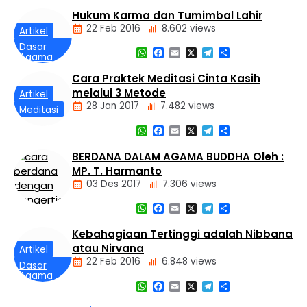
Hukum Karma dan Tumimbal Lahir
Dasar
22 Feb 2016
8.602 views
Artikel
Agama
Buddha
Dasar
WhatsApp
Facebook
Email
X
Telegram
Share
Agama
Tiga
Buddha
Mustika
Cara Praktek Meditasi Cinta Kasih
Hukum
melalui 3 Metode
Kamma
Artikel
dan
28 Jan 2017
7.482 views
Meditasi
Tumimbal-
lahir
WhatsApp
Facebook
Email
X
Telegram
Share
BERDANA DALAM AGAMA BUDDHA Oleh :
MP. T. Harmanto
03 Des 2017
7.306 views
WhatsApp
Facebook
Email
X
Telegram
Share
Artikel
Kebahagiaan Tertinggi adalah Nibbana
atau Nirvana
Artikel
22 Feb 2016
6.848 views
Dasar
Agama
WhatsApp
Facebook
Email
X
Telegram
Share
Buddha
Kebahagiaan