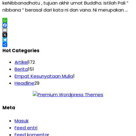
keNibbanadhatu , tujuan akhir umat Buddha. Istilah Pali “
nibbana “ berasal dari kata ni dan vana. Ni merupakan …
WhatsApp
Facebook
Email
X
Telegram
Share
Hot Categories
Artikel
172
Berita
151
Empat Kesunyataan Mulia
1
Headline
29
Meta
Masuk
Feed entri
Feed komentar