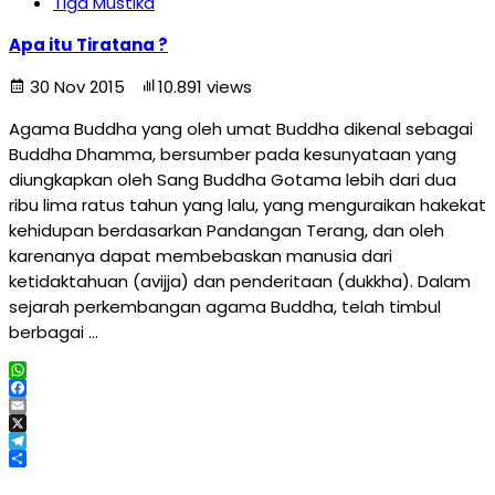
Tiga Mustika
Apa itu Tiratana ?
30 Nov 2015
10.891 views
Agama Buddha yang oleh umat Buddha dikenal sebagai
Buddha Dhamma, bersumber pada kesunyataan yang
diungkapkan oleh Sang Buddha Gotama lebih dari dua
ribu lima ratus tahun yang lalu, yang menguraikan hakekat
kehidupan berdasarkan Pandangan Terang, dan oleh
karenanya dapat membebaskan manusia dari
ketidaktahuan (avijja) dan penderitaan (dukkha). Dalam
sejarah perkembangan agama Buddha, telah timbul
berbagai …
WhatsApp
Facebook
Email
X
Telegram
Share