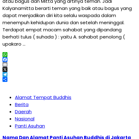
atau bagus dan Mitta yang artinya teman. Jadi
Kalyanamitta berarti teman yang baik atau bagus yang
dapat menjadikan diri kita selalu waspada dalam
menempuh kehidupan dunia dan setelah meninggal.
Terdapat empat macam sahabat yang dipandang
berhati tulus ( suhada ) : yaitu A. sahabat penolong (
upakaro …
WhatsApp
Facebook
Email
X
Telegram
Share
Alamat Tempat Buddhis
Berita
Daerah
Nasional
Panti Asuhan
Nama Dan Alamat Panti Asuhan Buddhis di Jakarta