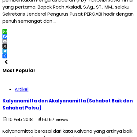
yang pertama. Bapak Roch Aksiadi, S.Ag., ST., MM., selaku
Sekretaris Jenderal Pengurus Pusat PERGABI hadir dengan
penuh semangat dan …
WhatsApp
Facebook
Email
X
Telegram
Share
Most Popular
Artikel
Kalyanamitta dan Akalyanamitta (Sahabat Baik dan
Sahabat Palsu)
10 Feb 2018
16.157 views
Kalyanamitta berasal dari kata Kalyana yang artinya baik