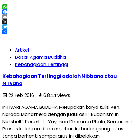
WhatsApp
Facebook
Email
X
Telegram
Share
Artikel
Dasar Agama Buddha
Kebahagiaan Tertinggi
Kebahagiaan Tertinggi adalah Nibbana atau
Nirvana
22 Feb 2016
6.844 views
INTISARI AGAMA BUDDHA Merupakan karya tulis Ven.
Narada Mahathera dengan judul asli “ Buddhism in
Nutshell.” Penerbit : Yayasan Dhamma Phala, Semarang
Proses kelahiran dan kematian ini berlangsung terus
tanpa berhenti sampai arus ini dibelokkan