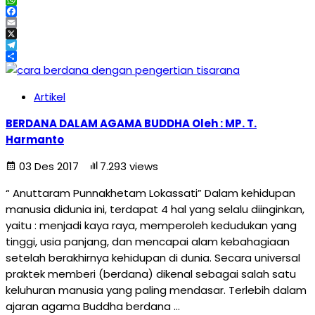
WhatsApp
Facebook
Email
X
Telegram
Share
Artikel
BERDANA DALAM AGAMA BUDDHA Oleh : MP. T.
Harmanto
03 Des 2017
7.293 views
“ Anuttaram Punnakhetam Lokassati” Dalam kehidupan
manusia didunia ini, terdapat 4 hal yang selalu diinginkan,
yaitu : menjadi kaya raya, memperoleh kedudukan yang
tinggi, usia panjang, dan mencapai alam kebahagiaan
setelah berakhirnya kehidupan di dunia. Secara universal
praktek memberi (berdana) dikenal sebagai salah satu
keluhuran manusia yang paling mendasar. Terlebih dalam
ajaran agama Buddha berdana …