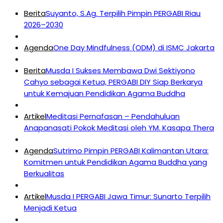
Berita
Suyanto, S.Ag. Terpilih Pimpin PERGABI Riau
2026–2030
Agenda
One Day Mindfulness (ODM) di ISMC Jakarta
Berita
Musda I Sukses Membawa Dwi Sektiyono
Cahyo sebagai Ketua, PERGABI DIY Siap Berkarya
untuk Kemajuan Pendidikan Agama Buddha
Artikel
Meditasi Pernafasan – Pendahuluan
Anapanasati Pokok Meditasi oleh YM. Kasapa Thera
Agenda
Sutrimo Pimpin PERGABI Kalimantan Utara:
Komitmen untuk Pendidikan Agama Buddha yang
Berkualitas
Artikel
Musda I PERGABI Jawa Timur: Sunarto Terpilih
Menjadi Ketua