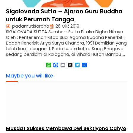
Sigalovada Sutta – Ajaran Guru Buddha
untuk Perumah Tangga
padamutisarana
26 Okt 2019
SIGALOVADA SUTTA Sumber : Sutta Pitaka Digha Nikaya
Oleh : Penterjemah Kitab Suci Agama Buddha Penerbit :
Badan Penerbit Ariya Surya Chandra, 1991 Demikian yang
telah kami dengar : 1. Pada suatu ketika Sang Bhagava
sedang berdiam di Rajagaha, di Vihara Hutan Bambu di
Kalandakanivapa (Tempat Pemeliharaan Tupai). Pada
WhatsApp
Facebook
Email
X
Telegram
Share
waktu itu, Sigala Putra kepala keluarga, …
Maybe you will like
Musda I Sukses Membawa Dwi Sektiyono Cahyo