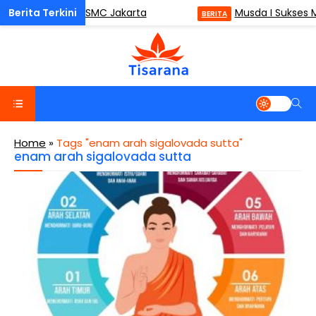
ness (ODM) di ISMC Jakarta
Musda I Sukses M
BERITA
Home
»
Tags "enam arah sigalovada sutta"
enam arah sigalovada sutta