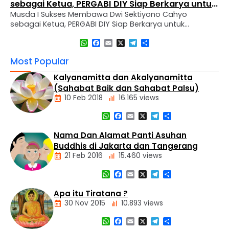
sebagai Ketua, PERGABI DIY Siap Berkarya untuk
Musda I Sukses Membawa Dwi Sektiyono Cahyo
Kemajuan Pendidikan Agama Buddha
sebagai Ketua, PERGABI DIY Siap Berkarya untuk
Kemajuan Pendidikan Agama Buddha Sleman, 30
WhatsApp
Facebook
Email
X
Telegram
Share
November 2024 – Perkumpulan Guru Agama Buddha
(PERGABI) Daerah Istimewa Yogyakarta mengadakan
Most Popular
Musyawarah Daerah (MUSDA) I pemilihan dan
pembentukan pengurus sekaligus melaksanakan
Kalyanamitta dan Akalyanamitta
pelantikan pengurus baru untuk periode 2024-2027.
(Sahabat Baik dan Sahabat Palsu)
Kegiatan ini diselenggarakan di Vihara Dharma Wijaya,
10 Feb 2018
16.165 views
…
WhatsApp
Facebook
Email
X
Telegram
Share
Artikel
Nama Dan Alamat Panti Asuhan
Buddhis di Jakarta dan Tangerang
21 Feb 2016
15.460 views
WhatsApp
Facebook
Email
X
Telegram
Share
Alamat
Tempat
Apa itu Tiratana ?
Buddhis
30 Nov 2015
10.893 views
Berita
Daerah
WhatsApp
Facebook
Email
X
Telegram
Share