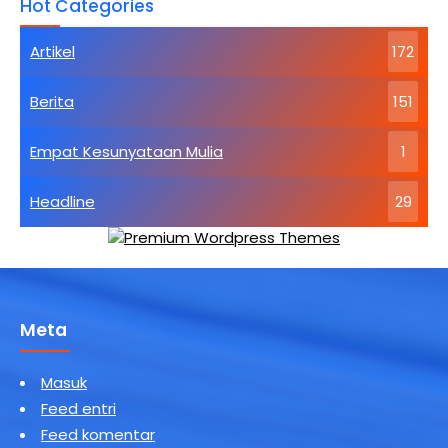
Hot Categories
Dasar
Agama
Buddha
Artikel
172
Kebahagiaan
Tertinggi
Berita
151
Empat Kesunyataan Mulia
1
Headline
29
Meta
Masuk
Feed entri
Feed komentar