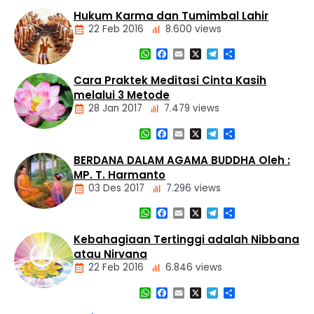
Nasional
Dasar
Hukum Karma dan Tumimbal Lahir
Panti
Agama
Asuhan
22 Feb 2016
8.600 views
Buddha
Tiga
WhatsApp
Facebook
Email
X
Telegram
Share
Mustika
Artikel
Cara Praktek Meditasi Cinta Kasih
Dasar
melalui 3 Metode
Agama
28 Jan 2017
7.479 views
Buddha
Hukum
WhatsApp
Facebook
Email
X
Telegram
Share
Kamma
Artikel
dan
Meditasi
BERDANA DALAM AGAMA BUDDHA Oleh :
Tumimbal-
lahir
MP. T. Harmanto
03 Des 2017
7.296 views
WhatsApp
Facebook
Email
X
Telegram
Share
Artikel
Kebahagiaan Tertinggi adalah Nibbana
atau Nirvana
22 Feb 2016
6.846 views
WhatsApp
Facebook
Email
X
Telegram
Share
Artikel