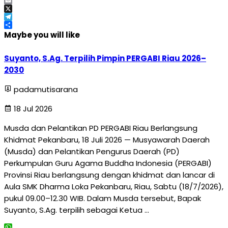
Facebook
Email
X
Telegram
Share
Maybe you will like
Suyanto, S.Ag. Terpilih Pimpin PERGABI Riau 2026–
2030
padamutisarana
18 Jul 2026
Musda dan Pelantikan PD PERGABI Riau Berlangsung
Khidmat Pekanbaru, 18 Juli 2026 — Musyawarah Daerah
(Musda) dan Pelantikan Pengurus Daerah (PD)
Perkumpulan Guru Agama Buddha Indonesia (PERGABI)
Provinsi Riau berlangsung dengan khidmat dan lancar di
Aula SMK Dharma Loka Pekanbaru, Riau, Sabtu (18/7/2026),
pukul 09.00–12.30 WIB. Dalam Musda tersebut, Bapak
Suyanto, S.Ag. terpilih sebagai Ketua …