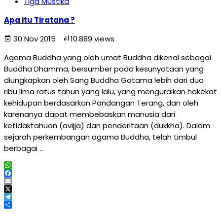
Tiga Mustika
Apa itu Tiratana ?
30 Nov 2015
10.889 views
Agama Buddha yang oleh umat Buddha dikenal sebagai
Buddha Dhamma, bersumber pada kesunyataan yang
diungkapkan oleh Sang Buddha Gotama lebih dari dua
ribu lima ratus tahun yang lalu, yang menguraikan hakekat
kehidupan berdasarkan Pandangan Terang, dan oleh
karenanya dapat membebaskan manusia dari
ketidaktahuan (avijja) dan penderitaan (dukkha). Dalam
sejarah perkembangan agama Buddha, telah timbul
berbagai …
WhatsApp
Facebook
Email
X
Telegram
Share