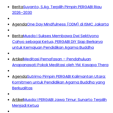
Berita
Suyanto, S.Ag. Terpilih Pimpin PERGABI Riau
2026–2030
Agenda
One Day Mindfulness (ODM) di ISMC Jakarta
Berita
Musda I Sukses Membawa Dwi Sektiyono
Cahyo sebagai Ketua, PERGABI DIY Siap Berkarya
untuk Kemajuan Pendidikan Agama Buddha
Artikel
Meditasi Pernafasan – Pendahuluan
Anapanasati Pokok Meditasi oleh YM. Kasapa Thera
Agenda
Sutrimo Pimpin PERGABI Kalimantan Utara:
Komitmen untuk Pendidikan Agama Buddha yang
Berkualitas
Artikel
Musda I PERGABI Jawa Timur: Sunarto Terpilih
Menjadi Ketua