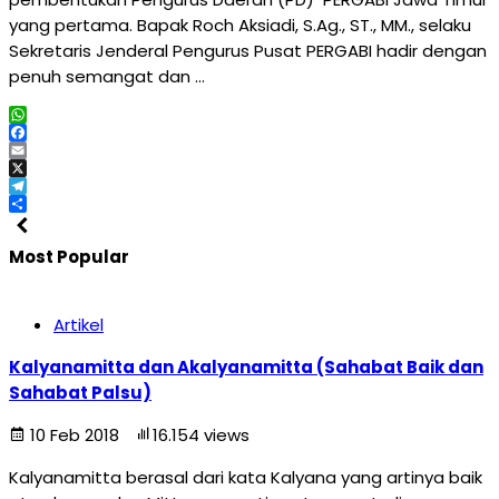
yang pertama. Bapak Roch Aksiadi, S.Ag., ST., MM., selaku
Sekretaris Jenderal Pengurus Pusat PERGABI hadir dengan
penuh semangat dan …
WhatsApp
Facebook
Email
X
Telegram
Share
Most Popular
Artikel
Kalyanamitta dan Akalyanamitta (Sahabat Baik dan
Sahabat Palsu)
10 Feb 2018
16.154 views
Kalyanamitta berasal dari kata Kalyana yang artinya baik