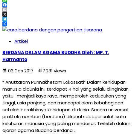
WhatsApp
Facebook
Email
X
Telegram
Share
Artikel
BERDANA DALAM AGAMA BUDDHA Oleh : MP. T.
Harmanto
03 Des 2017
7.281 views
“ Anuttaram Punnakhetam Lokassati” Dalam kehidupan
manusia didunia ini, terdapat 4 hal yang selalu diinginkan,
yaitu : menjadi kaya raya, memperoleh kedudukan yang
tinggi, usia panjang, dan mencapai alam kebahagiaan
setelah berakhirnya kehidupan di dunia. Secara universal
praktek memberi (berdana) dikenal sebagai salah satu
keluhuran manusia yang paling mendasar. Terlebih dalam
ajaran agama Buddha berdana …