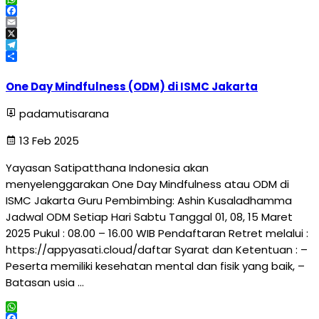
WhatsApp
Facebook
Email
X
Telegram
Share
One Day Mindfulness (ODM) di ISMC Jakarta
padamutisarana
13 Feb 2025
Yayasan Satipatthana Indonesia akan
menyelenggarakan One Day Mindfulness atau ODM di
ISMC Jakarta Guru Pembimbing: Ashin Kusaladhamma
Jadwal ODM Setiap Hari Sabtu Tanggal 01, 08, 15 Maret
2025 Pukul : 08.00 – 16.00 WIB Pendaftaran Retret melalui :
https://appyasati.cloud/daftar Syarat dan Ketentuan : –
Peserta memiliki kesehatan mental dan fisik yang baik, –
Batasan usia …
WhatsApp