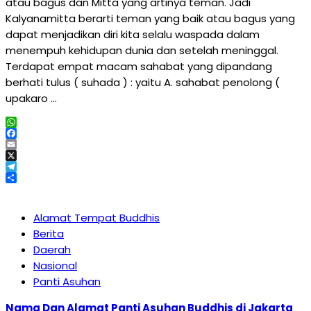
atau bagus dan Mitta yang artinya teman. Jadi
Kalyanamitta berarti teman yang baik atau bagus yang
dapat menjadikan diri kita selalu waspada dalam
menempuh kehidupan dunia dan setelah meninggal.
Terdapat empat macam sahabat yang dipandang
berhati tulus ( suhada ) : yaitu A. sahabat penolong (
upakaro …
WhatsApp
Facebook
Email
X
Telegram
Share
Alamat Tempat Buddhis
Berita
Daerah
Nasional
Panti Asuhan
Nama Dan Alamat Panti Asuhan Buddhis di Jakarta