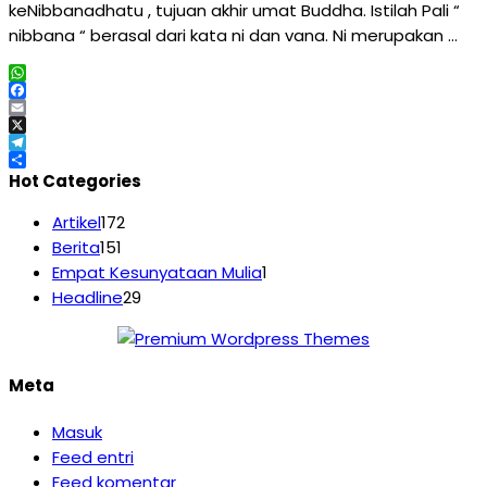
keNibbanadhatu , tujuan akhir umat Buddha. Istilah Pali “
nibbana “ berasal dari kata ni dan vana. Ni merupakan …
WhatsApp
Facebook
Email
X
Telegram
Share
Hot Categories
Artikel
172
Berita
151
Empat Kesunyataan Mulia
1
Headline
29
Meta
Masuk
Feed entri
Feed komentar