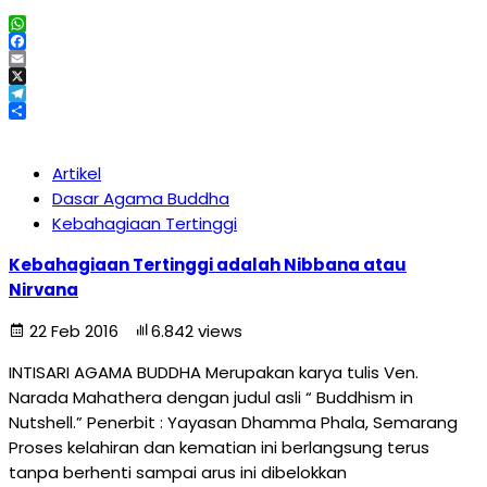
WhatsApp
Facebook
Email
X
Telegram
Share
Artikel
Dasar Agama Buddha
Kebahagiaan Tertinggi
Kebahagiaan Tertinggi adalah Nibbana atau
Nirvana
22 Feb 2016
6.842 views
INTISARI AGAMA BUDDHA Merupakan karya tulis Ven.
Narada Mahathera dengan judul asli “ Buddhism in
Nutshell.” Penerbit : Yayasan Dhamma Phala, Semarang
Proses kelahiran dan kematian ini berlangsung terus
tanpa berhenti sampai arus ini dibelokkan