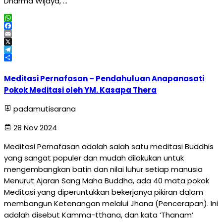
Dharma Wijaya, …
WhatsApp
Facebook
Email
X
Telegram
Share
Meditasi Pernafasan – Pendahuluan Anapanasati
Pokok Meditasi oleh YM. Kasapa Thera
padamutisarana
28 Nov 2024
Meditasi Pernafasan adalah salah satu meditasi Buddhis
yang sangat populer dan mudah dilakukan untuk
mengembangkan batin dan nilai luhur setiap manusia
Menurut Ajaran Sang Maha Buddha, ada 40 mata pokok
Meditasi yang diperuntukkan bekerjanya pikiran dalam
membangun Ketenangan melalui Jhana (Pencerapan). Ini
adalah disebut Kamma-tthana, dan kata ‘Thanam’