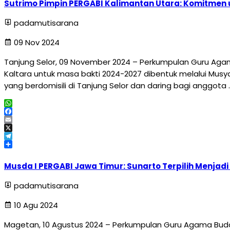
Sutrimo Pimpin PERGABI Kalimantan Utara: Komitmen
padamutisarana
09 Nov 2024
Tanjung Selor, 09 November 2024 – Perkumpulan Guru Agama
Kaltara untuk masa bakti 2024-2027 dibentuk melalui Musy
yang berdomisili di Tanjung Selor dan daring bagi anggota 
WhatsApp
Facebook
Email
X
Telegram
Share
Musda I PERGABI Jawa Timur: Sunarto Terpilih Menjadi
padamutisarana
10 Agu 2024
Magetan, 10 Agustus 2024 – Perkumpulan Guru Agama Budd