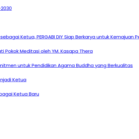
6–2030
sebagai Ketua, PERGABI DIY Siap Berkarya untuk Kemajuan
i Pokok Meditasi oleh YM. Kasapa Thera
omitmen untuk Pendidikan Agama Buddha yang Berkualitas
enjadi Ketua
ebagai Ketua Baru