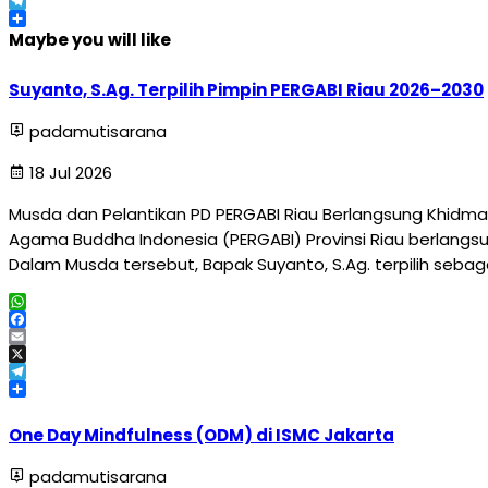
X
Telegram
Share
Maybe you will like
Suyanto, S.Ag. Terpilih Pimpin PERGABI Riau 2026–2030
padamutisarana
18 Jul 2026
Musda dan Pelantikan PD PERGABI Riau Berlangsung Khidma
Agama Buddha Indonesia (PERGABI) Provinsi Riau berlangsun
Dalam Musda tersebut, Bapak Suyanto, S.Ag. terpilih sebag
WhatsApp
Facebook
Email
X
Telegram
Share
One Day Mindfulness (ODM) di ISMC Jakarta
padamutisarana