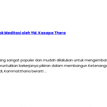
k Meditasi oleh YM. Kasapa Thera
yang sangat populer dan mudah dilakukan untuk mengembang
runtukkan bekerjanya pikiran dalam membangun Ketenanga
adi, Kammatthana berarti …