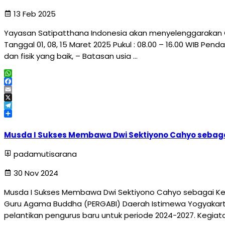
13 Feb 2025
Yayasan Satipatthana Indonesia akan menyelenggarakan 
Tanggal 01, 08, 15 Maret 2025 Pukul : 08.00 – 16.00 WIB Pe
dan fisik yang baik, – Batasan usia …
WhatsApp
Facebook
Email
X
Telegram
Share
Musda I Sukses Membawa Dwi Sektiyono Cahyo sebaga
padamutisarana
30 Nov 2024
Musda I Sukses Membawa Dwi Sektiyono Cahyo sebagai Ket
Guru Agama Buddha (PERGABI) Daerah Istimewa Yogyakar
pelantikan pengurus baru untuk periode 2024-2027. Kegiata