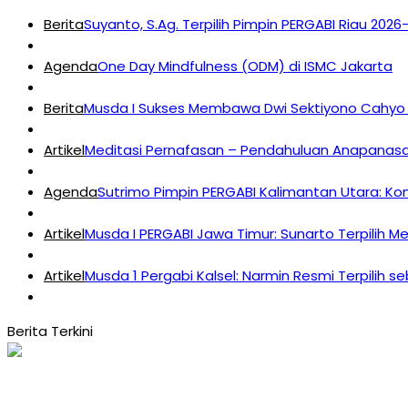
Berita
Suyanto, S.Ag. Terpilih Pimpin PERGABI Riau 202
Agenda
One Day Mindfulness (ODM) di ISMC Jakarta
Berita
Musda I Sukses Membawa Dwi Sektiyono Cahyo 
Artikel
Meditasi Pernafasan – Pendahuluan Anapanasat
Agenda
Sutrimo Pimpin PERGABI Kalimantan Utara: K
Artikel
Musda I PERGABI Jawa Timur: Sunarto Terpilih M
Artikel
Musda 1 Pergabi Kalsel: Narmin Resmi Terpilih s