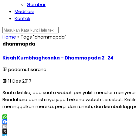
Gambar
Meditasi
Kontak
Home
»
Tags "dhammapda"
dhammapda
Kisah Kumbhaghosaka – Dhammapada 2 : 24
padamutisarana
11 Des 2017
Suatu ketika, ada suatu wabah penyakit menular menyeran
Bendahara dan istrinya juga terkena wabah tersebut. Ke
meninggalkan mereka, pergi dari rumah, dan kembali lagi 
WhatsApp
Facebook
Email