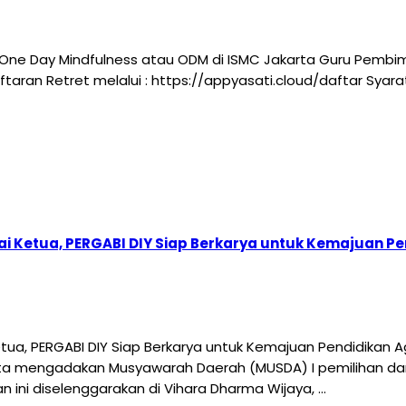
One Day Mindfulness atau ODM di ISMC Jakarta Guru Pembi
ndaftaran Retret melalui : https://appyasati.cloud/daftar Sy
i Ketua, PERGABI DIY Siap Berkarya untuk Kemajuan 
ua, PERGABI DIY Siap Berkarya untuk Kemajuan Pendidikan
ta mengadakan Musyawarah Daerah (MUSDA) I pemilihan da
n ini diselenggarakan di Vihara Dharma Wijaya, …