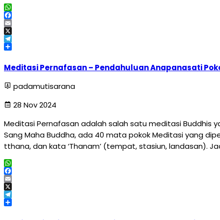
WhatsApp
Facebook
Email
X
Telegram
Share
Meditasi Pernafasan – Pendahuluan Anapanasati Poko
padamutisarana
28 Nov 2024
Meditasi Pernafasan adalah salah satu meditasi Buddhis 
Sang Maha Buddha, ada 40 mata pokok Meditasi yang dipe
tthana, dan kata ‘Thanam’ (tempat, stasiun, landasan). J
WhatsApp
Facebook
Email
X
Telegram
Share