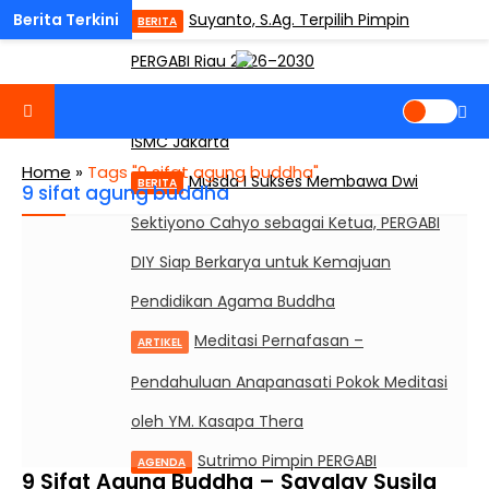
Suyanto, S.Ag. Terpilih Pimpin
BERITA
PERGABI Riau 2026–2030
One Day Mindfulness (ODM) di
AGENDA
ISMC Jakarta
Home
»
Tags "9 sifat agung buddha"
Musda I Sukses Membawa Dwi
BERITA
9 sifat agung buddha
Sektiyono Cahyo sebagai Ketua, PERGABI
DIY Siap Berkarya untuk Kemajuan
Pendidikan Agama Buddha
Meditasi Pernafasan –
ARTIKEL
Pendahuluan Anapanasati Pokok Meditasi
oleh YM. Kasapa Thera
Sutrimo Pimpin PERGABI
AGENDA
9 Sifat Agung Buddha – Sayalay Susila