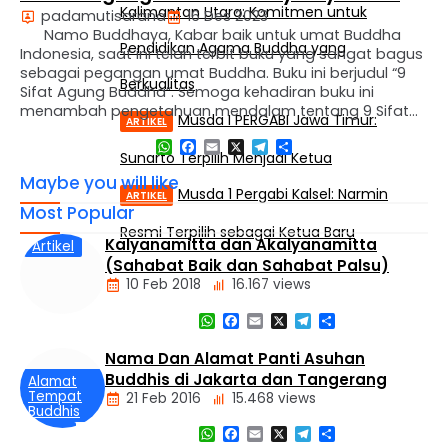
Kalimantan Utara: Komitmen untuk
padamutisarana
16 Des 2023
Namo Buddhaya, Kabar baik untuk umat Buddha
Pendidikan Agama Buddha yang
Indonesia, saat ini telah terbit buku yang sangat bagus
sebagai pegangan umat Buddha. Buku ini berjudul “9
Berkualitas
Sifat Agung Buddha”. Semoga kehadiran buku ini
menambah pengetahuan mendalam tentang 9 Sifat
Musda I PERGABI Jawa Timur:
ARTIKEL
Agung Buddha. Penulis buku ini adalah Sayalay Susila.
WhatsApp
Facebook
Email
X
Telegram
Share
Adapun yang menterjemahkan dalam bahasa
Sunarto Terpilih Menjadi Ketua
Indonesia adalah …
Maybe you will like
Musda 1 Pergabi Kalsel: Narmin
ARTIKEL
Most Popular
Resmi Terpilih sebagai Ketua Baru
Kalyanamitta dan Akalyanamitta
Artikel
(Sahabat Baik dan Sahabat Palsu)
10 Feb 2018
16.167 views
WhatsApp
Facebook
Email
X
Telegram
Share
Nama Dan Alamat Panti Asuhan
Buddhis di Jakarta dan Tangerang
Alamat
Tempat
21 Feb 2016
15.468 views
Buddhis
WhatsApp
Facebook
Email
X
Telegram
Share
Berita