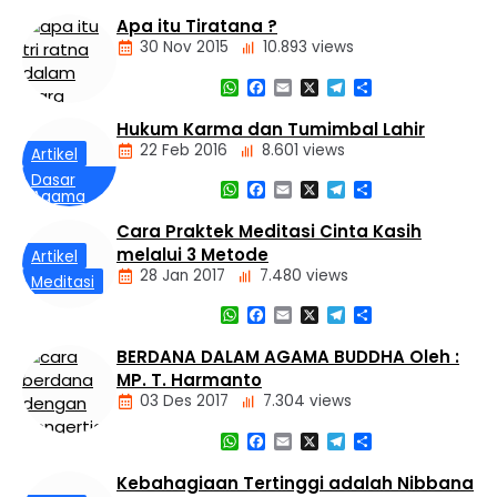
Daerah
Apa itu Tiratana ?
Nasional
30 Nov 2015
10.893 views
Panti
Asuhan
WhatsApp
Facebook
Email
X
Telegram
Share
Hukum Karma dan Tumimbal Lahir
Dasar
22 Feb 2016
8.601 views
Artikel
Agama
Buddha
Dasar
WhatsApp
Facebook
Email
X
Telegram
Share
Agama
Tiga
Buddha
Mustika
Cara Praktek Meditasi Cinta Kasih
Hukum
melalui 3 Metode
Kamma
Artikel
dan
28 Jan 2017
7.480 views
Meditasi
Tumimbal-
lahir
WhatsApp
Facebook
Email
X
Telegram
Share
BERDANA DALAM AGAMA BUDDHA Oleh :
MP. T. Harmanto
03 Des 2017
7.304 views
WhatsApp
Facebook
Email
X
Telegram
Share
Artikel
Kebahagiaan Tertinggi adalah Nibbana