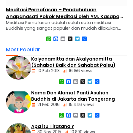
Meditasi Pernafasan – Pendahuluan
Anapanasati Pokok Meditasi oleh YM. Kasapa
Meditasi Pernafasan adalah salah satu meditasi
Thera
Buddhis yang sangat populer dan mudah dilakukan
untuk mengembangkan batin dan nilai luhur setiap
WhatsApp
Facebook
Email
X
Telegram
Share
manusia Menurut Ajaran Sang Maha Buddha, ada 40
mata pokok Meditasi yang diperuntukkan bekerjanya
Most Popular
pikiran dalam membangun Ketenangan melalui Jhana
(Pencerapan). Ini adalah disebut Kamma-tthana, dan
Kalyanamitta dan Akalyanamitta
kata ‘Thanam’ (tempat, stasiun, landasan). Jadi,
(Sahabat Baik dan Sahabat Palsu)
Kammatthana berarti …
10 Feb 2018
16.156 views
WhatsApp
Facebook
Email
X
Telegram
Share
Artikel
Nama Dan Alamat Panti Asuhan
Buddhis di Jakarta dan Tangerang
21 Feb 2016
15.446 views
WhatsApp
Facebook
Email
X
Telegram
Share
Alamat
Tempat
Apa itu Tiratana ?
Buddhis
30 Nov 2015
10.890 views