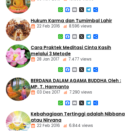
Berita
Daerah
WhatsApp
Facebook
Email
X
Telegram
Share
Nasional
Dasar
Hukum Karma dan Tumimbal Lahir
Panti
Agama
Asuhan
22 Feb 2016
8.596 views
Buddha
Tiga
WhatsApp
Facebook
Email
X
Telegram
Share
Mustika
Artikel
Cara Praktek Meditasi Cinta Kasih
Dasar
melalui 3 Metode
Agama
28 Jan 2017
7.477 views
Buddha
Hukum
WhatsApp
Facebook
Email
X
Telegram
Share
Kamma
Artikel
dan
Meditasi
BERDANA DALAM AGAMA BUDDHA Oleh :
Tumimbal-
lahir
MP. T. Harmanto
03 Des 2017
7.290 views
WhatsApp
Facebook
Email
X
Telegram
Share
Artikel
Kebahagiaan Tertinggi adalah Nibbana
atau Nirvana
22 Feb 2016
6.844 views