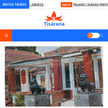
 (ODM) di ISMC Jakarta
Musda I Sukses Membaw
BERITA