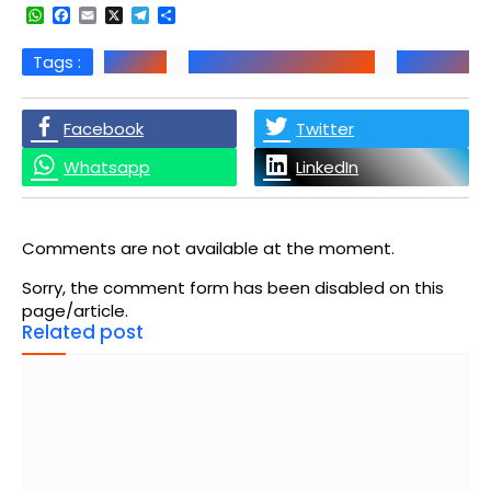
WhatsApp
Facebook
Email
X
Telegram
Share
Tags :
Blankon
Budhi Dhamma Sarana
Dhamma S
Facebook
Twitter
Whatsapp
LinkedIn
Comments are not available at the moment.
Sorry, the comment form has been disabled on this
page/article.
Related post