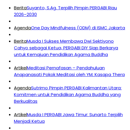
Berita
Suyanto, S.Ag. Terpilih Pimpin PERGABI Riau
2026–2030
Agenda
One Day Mindfulness (ODM) di ISMC Jakarta
Berita
Musda I Sukses Membawa Dwi Sektiyono
Cahyo sebagai Ketua, PERGABI DIY Siap Berkarya
untuk Kemajuan Pendidikan Agama Buddha
Artikel
Meditasi Pernafasan – Pendahuluan
Anapanasati Pokok Meditasi oleh YM. Kasapa Thera
Agenda
Sutrimo Pimpin PERGABI Kalimantan Utara:
Komitmen untuk Pendidikan Agama Buddha yang
Berkualitas
Artikel
Musda I PERGABI Jawa Timur: Sunarto Terpilih
Menjadi Ketua