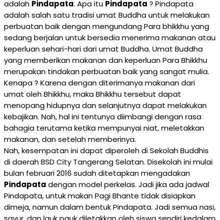
adalah
Pindapata
. Apa itu
Pindapata
? Pindapata
adalah salah satu tradisi umat Buddha untuk melakukan
perbuatan baik dengan mengundang Para bhikkhu yang
sedang berjalan untuk bersedia menerima makanan atau
keperluan sehari-hari dari umat Buddha. Umat Buddha
yang memberikan makanan dan keperluan Para Bhikkhu
merupakan tindakan perbuatan baik yang sangat mulia.
Kenapa ? Karena dengan diterimanya makanan dari
umat oleh Bhikkhu, maka Bhikkhu tersebut dapat
menopang hidupnya dan selanjutnya dapat melakukan
kebajikan. Nah, hal ini tentunya diimbangi dengan rasa
bahagia terutama ketika mempunyai niat, meletakkan
makanan, dan setelah memberinya.
Nah, kesempatan ini dapat diperoleh di Sekolah Buddhis
di daerah BSD City Tangerang Selatan. Disekolah ini mulai
bulan februari 2016 sudah ditetapkan mengadakan
Pindapata
dengan model perkelas. Jadi jika ada jadwal
Pindapata, untuk makan Pagi Bhante tidak disiapkan
dimeja, namun dalam bentuk Pindapata. Jadi semua nasi,
sayur, dan lauk pauk diletakkan oleh siswa sendiri kedalam