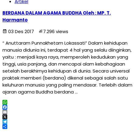
Artikel
BERDANA DALAM AGAMA BUDDHA Oleh : MP. T.
Harmanto
03 Des 2017
7.296 views
“ Anuttaram Punnakhetam Lokassati” Dalam kehidupan
manusia didunia ini, terdapat 4 hal yang selalu diinginkan,
yaitu : menjadi kaya raya, memperoleh kedudukan yang
tinggi, usia panjang, dan mencapai alam kebahagiaan
setelah berakhirnya kehidupan di dunia. Secara universal
praktek memberi (berdana) dikenal sebagai salah satu
keluhuran manusia yang paling mendasar. Terlebih dalam
ajaran agama Buddha berdana …
WhatsApp
Facebook
Email
X
Telegram
Share