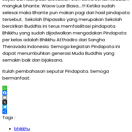
mangkuk bhante. Waow Luar Biasa….!!! Ketika sudah
selesai maka Bhante pun makan pagi dari hasil pindapata
tersebut. Sekolah Ehipassiko yang merupakan Sekolah
bercirikan Buddhis ini terus memfasilitasi pindapata.
Bhikkhu yang sudah dijadwalkan mengadakan Pindapata
per kelas adalah Bhikkhu Atthadiro dari Sangha
Theravada Indonesia. Semoga kegiatan Pindapata ini
dapat menumbuhkan generasi Muda Buddhis yang
semakin baik dan bijaksana.
Itulah pembahasan seputar Pindapata. Semoga
bermanfaat.
WhatsApp
Facebook
Email
X
Telegram
Share
Tags :
bhikkhu