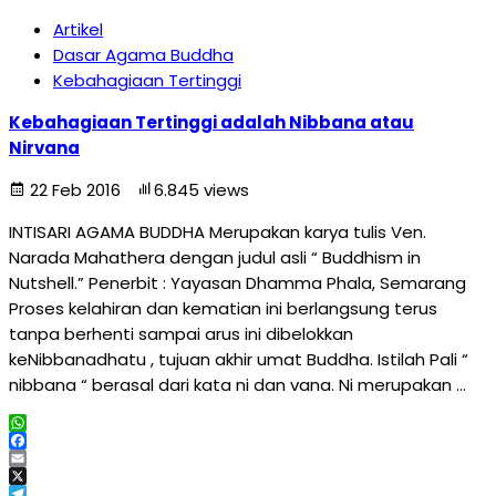
Artikel
Dasar Agama Buddha
Kebahagiaan Tertinggi
Kebahagiaan Tertinggi adalah Nibbana atau
Nirvana
22 Feb 2016
6.845 views
INTISARI AGAMA BUDDHA Merupakan karya tulis Ven.
Narada Mahathera dengan judul asli “ Buddhism in
Nutshell.” Penerbit : Yayasan Dhamma Phala, Semarang
Proses kelahiran dan kematian ini berlangsung terus
tanpa berhenti sampai arus ini dibelokkan
keNibbanadhatu , tujuan akhir umat Buddha. Istilah Pali “
nibbana “ berasal dari kata ni dan vana. Ni merupakan …
WhatsApp
Facebook
Email
X