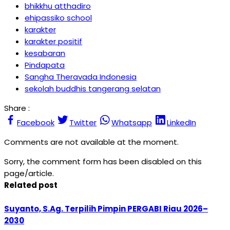
bhikkhu atthadiro
ehipassiko school
karakter
karakter positif
kesabaran
Pindapata
Sangha Theravada Indonesia
sekolah buddhis tangerang selatan
Share :
Facebook
Twitter
Whatsapp
LinkedIn
Comments are not available at the moment.
Sorry, the comment form has been disabled on this
page/article.
Related post
Suyanto, S.Ag. Terpilih Pimpin PERGABI Riau 2026–
2030