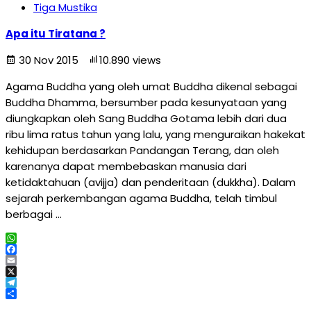
Tiga Mustika
Apa itu Tiratana ?
30 Nov 2015
10.890 views
Agama Buddha yang oleh umat Buddha dikenal sebagai
Buddha Dhamma, bersumber pada kesunyataan yang
diungkapkan oleh Sang Buddha Gotama lebih dari dua
ribu lima ratus tahun yang lalu, yang menguraikan hakekat
kehidupan berdasarkan Pandangan Terang, dan oleh
karenanya dapat membebaskan manusia dari
ketidaktahuan (avijja) dan penderitaan (dukkha). Dalam
sejarah perkembangan agama Buddha, telah timbul
berbagai …
WhatsApp
Facebook
Email
X
Telegram
Share