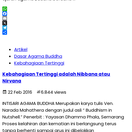
WhatsApp
Facebook
Email
X
Telegram
Share
Artikel
Dasar Agama Buddha
Kebahagiaan Tertinggi
Kebahagiaan Tertinggi adalah Nibbana atau
Nirvana
22 Feb 2016
6.844 views
INTISARI AGAMA BUDDHA Merupakan karya tulis Ven.
Narada Mahathera dengan judul asli “ Buddhism in
Nutshell.” Penerbit : Yayasan Dhamma Phala, Semarang
Proses kelahiran dan kematian ini berlangsung terus
tanpa berhenti sampai arus ini dibelokkan