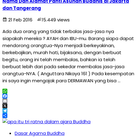
Nama Dan Alamat Panti Asuhan Buddhis di Jakarta
dan Tangerang
21 Feb 2016
15.449 views
Ada dua orang yang tidak terbalas jasa-jasa nya
siapakah mereka ? AYAH dan IBU-mu. Barang siapa dapat
mendorong orangtua-Nya menjadi berkeyakinan,
berkebajikan, murah hati, bijaksana, dengan berbuat
begitu, orang ini telah membalas, bahkan ia telah
berbuat lebih dari pada sekedar membalas jasa-jasa
orangtua-NYA. ( Anguttara Nikaya 161 ) Pada kesempatan
ini saya ingin mengajak para DERMAWAN yang bisa …
WhatsApp
Facebook
Email
X
Telegram
Share
Dasar Agama Buddha