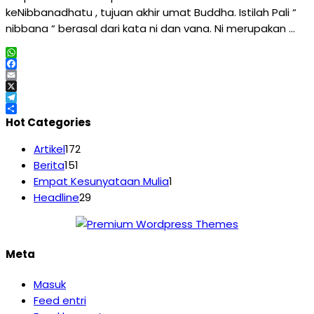
keNibbanadhatu , tujuan akhir umat Buddha. Istilah Pali “
nibbana “ berasal dari kata ni dan vana. Ni merupakan …
WhatsApp
Facebook
Email
X
Telegram
Share
Hot Categories
Artikel
172
Berita
151
Empat Kesunyataan Mulia
1
Headline
29
Meta
Masuk
Feed entri