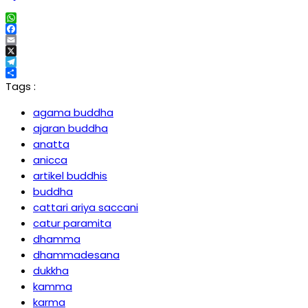
WhatsApp
Facebook
Email
X
Telegram
Share
Tags :
agama buddha
ajaran buddha
anatta
anicca
artikel buddhis
buddha
cattari ariya saccani
catur paramita
dhamma
dhammadesana
dukkha
kamma
karma