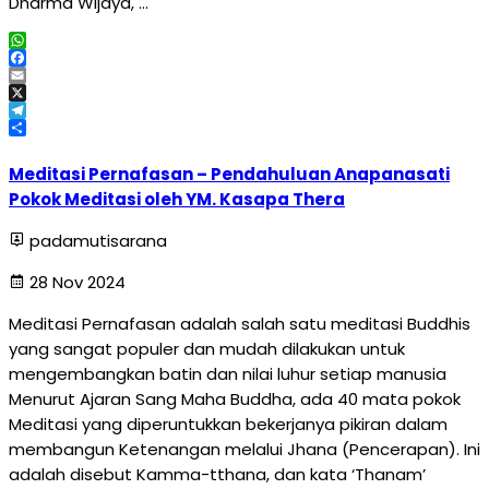
Dharma Wijaya, …
WhatsApp
Facebook
Email
X
Telegram
Share
Meditasi Pernafasan – Pendahuluan Anapanasati
Pokok Meditasi oleh YM. Kasapa Thera
padamutisarana
28 Nov 2024
Meditasi Pernafasan adalah salah satu meditasi Buddhis
yang sangat populer dan mudah dilakukan untuk
mengembangkan batin dan nilai luhur setiap manusia
Menurut Ajaran Sang Maha Buddha, ada 40 mata pokok
Meditasi yang diperuntukkan bekerjanya pikiran dalam
membangun Ketenangan melalui Jhana (Pencerapan). Ini
adalah disebut Kamma-tthana, dan kata ‘Thanam’