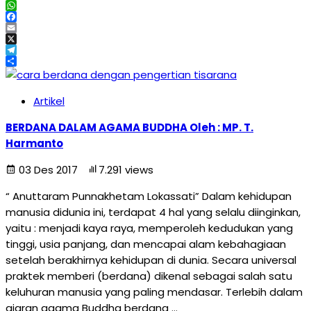
WhatsApp
Facebook
Email
X
Telegram
Share
Artikel
BERDANA DALAM AGAMA BUDDHA Oleh : MP. T.
Harmanto
03 Des 2017
7.291 views
“ Anuttaram Punnakhetam Lokassati” Dalam kehidupan
manusia didunia ini, terdapat 4 hal yang selalu diinginkan,
yaitu : menjadi kaya raya, memperoleh kedudukan yang
tinggi, usia panjang, dan mencapai alam kebahagiaan
setelah berakhirnya kehidupan di dunia. Secara universal
praktek memberi (berdana) dikenal sebagai salah satu
keluhuran manusia yang paling mendasar. Terlebih dalam
ajaran agama Buddha berdana …