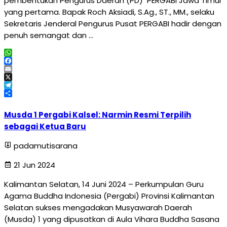
pembentukan Pengurus Daerah (PD) PERGABI Jawa Timur
yang pertama. Bapak Roch Aksiadi, S.Ag., ST., MM., selaku
Sekretaris Jenderal Pengurus Pusat PERGABI hadir dengan
penuh semangat dan …
WhatsApp
Facebook
Email
X
Telegram
Share
Musda 1 Pergabi Kalsel: Narmin Resmi Terpilih
sebagai Ketua Baru
padamutisarana
21 Jun 2024
Kalimantan Selatan, 14 Juni 2024 – Perkumpulan Guru
Agama Buddha Indonesia (Pergabi) Provinsi Kalimantan
Selatan sukses mengadakan Musyawarah Daerah
(Musda) 1 yang dipusatkan di Aula Vihara Buddha Sasana