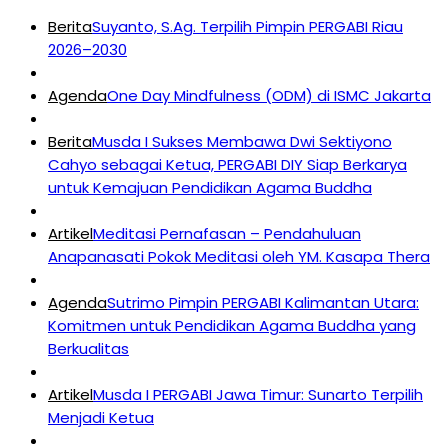
Berita
Suyanto, S.Ag. Terpilih Pimpin PERGABI Riau
2026–2030
Agenda
One Day Mindfulness (ODM) di ISMC Jakarta
Berita
Musda I Sukses Membawa Dwi Sektiyono
Cahyo sebagai Ketua, PERGABI DIY Siap Berkarya
untuk Kemajuan Pendidikan Agama Buddha
Artikel
Meditasi Pernafasan – Pendahuluan
Anapanasati Pokok Meditasi oleh YM. Kasapa Thera
Agenda
Sutrimo Pimpin PERGABI Kalimantan Utara:
Komitmen untuk Pendidikan Agama Buddha yang
Berkualitas
Artikel
Musda I PERGABI Jawa Timur: Sunarto Terpilih
Menjadi Ketua