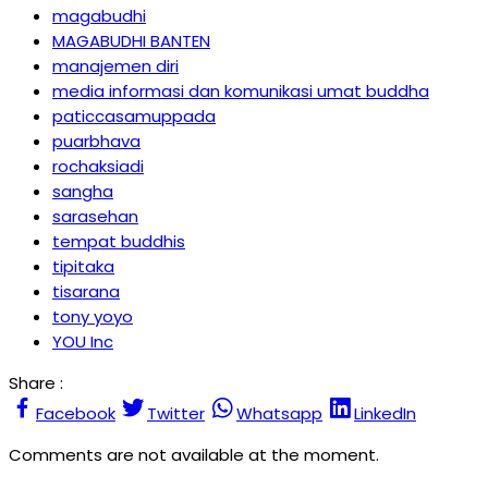
magabudhi
MAGABUDHI BANTEN
manajemen diri
media informasi dan komunikasi umat buddha
paticcasamuppada
puarbhava
rochaksiadi
sangha
sarasehan
tempat buddhis
tipitaka
tisarana
tony yoyo
YOU Inc
Share :
Facebook
Twitter
Whatsapp
LinkedIn
Comments are not available at the moment.