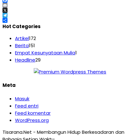
WhatsApp
Facebook
Email
X
Telegram
Share
Hot Categories
Artikel
172
Berita
151
Empat Kesunyataan Mulia
1
Headline
29
Meta
Masuk
Feed entri
Feed komentar
WordPress.org
Tisarana.Net - Membangun Hidup Berkesadaran dan
Bahagia Setiap Waktu