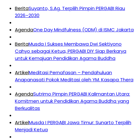
Berita
Suyanto, S.Ag. Terpilih Pimpin PERGABI Riau
2026–2030
Agenda
One Day Mindfulness (ODM) di ISMC Jakarta
Berita
Musda I Sukses Membawa Dwi Sektiyono
Cahyo sebagai Ketua, PERGABI DIY Siap Berkarya
untuk Kemajuan Pendidikan Agama Buddha
Artikel
Meditasi Pernafasan – Pendahuluan
Anapanasati Pokok Meditasi oleh YM. Kasapa Thera
Agenda
Sutrimo Pimpin PERGABI Kalimantan Utara:
Komitmen untuk Pendidikan Agama Buddha yang
Berkualitas
Artikel
Musda I PERGABI Jawa Timur: Sunarto Terpilih
Menjadi Ketua