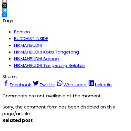
Facebook
Email
X
Telegram
Share
Tags :
Banten
BUDDHIST INSIDE
HIKMAHBUDHI
HIKMAHBUDHI Kota Tangerang
HIKMAHBUDHI Serang
HIKMAHBUDHI Tangerang Selatan
Share :
Facebook
Twitter
Whatsapp
LinkedIn
Comments are not available at the moment.
Sorry, the comment form has been disabled on this
page/article.
Related post