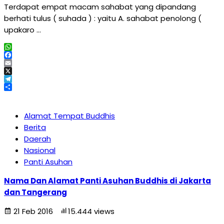
Terdapat empat macam sahabat yang dipandang
berhati tulus ( suhada ) : yaitu A. sahabat penolong (
upakaro …
WhatsApp
Facebook
Email
X
Telegram
Share
Alamat Tempat Buddhis
Berita
Daerah
Nasional
Panti Asuhan
Nama Dan Alamat Panti Asuhan Buddhis di Jakarta
dan Tangerang
21 Feb 2016
15.444 views