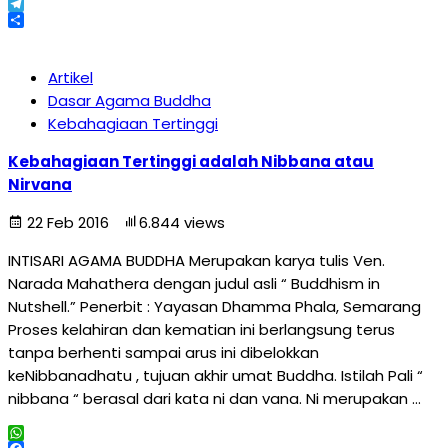
X
Telegram
Share
Artikel
Dasar Agama Buddha
Kebahagiaan Tertinggi
Kebahagiaan Tertinggi adalah Nibbana atau
Nirvana
22 Feb 2016
6.844 views
INTISARI AGAMA BUDDHA Merupakan karya tulis Ven.
Narada Mahathera dengan judul asli “ Buddhism in
Nutshell.” Penerbit : Yayasan Dhamma Phala, Semarang
Proses kelahiran dan kematian ini berlangsung terus
tanpa berhenti sampai arus ini dibelokkan
keNibbanadhatu , tujuan akhir umat Buddha. Istilah Pali “
nibbana “ berasal dari kata ni dan vana. Ni merupakan …