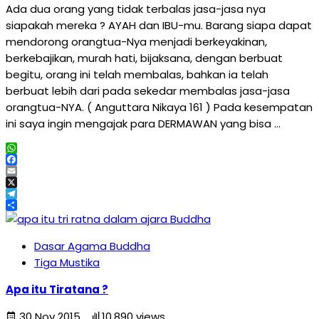
Ada dua orang yang tidak terbalas jasa-jasa nya
siapakah mereka ? AYAH dan IBU-mu. Barang siapa dapat
mendorong orangtua-Nya menjadi berkeyakinan,
berkebajikan, murah hati, bijaksana, dengan berbuat
begitu, orang ini telah membalas, bahkan ia telah
berbuat lebih dari pada sekedar membalas jasa-jasa
orangtua-NYA. ( Anguttara Nikaya 161 ) Pada kesempatan
ini saya ingin mengajak para DERMAWAN yang bisa …
WhatsApp
Facebook
Email
X
Telegram
Share
Dasar Agama Buddha
Tiga Mustika
Apa itu Tiratana ?
30 Nov 2015
10.890 views