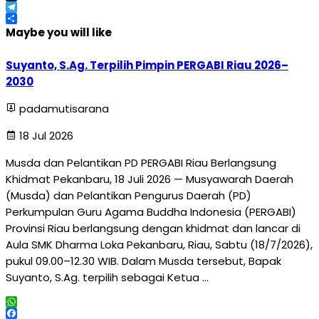
X
Telegram
Share
Maybe you will like
Suyanto, S.Ag. Terpilih Pimpin PERGABI Riau 2026–
2030
padamutisarana
18 Jul 2026
Musda dan Pelantikan PD PERGABI Riau Berlangsung
Khidmat Pekanbaru, 18 Juli 2026 — Musyawarah Daerah
(Musda) dan Pelantikan Pengurus Daerah (PD)
Perkumpulan Guru Agama Buddha Indonesia (PERGABI)
Provinsi Riau berlangsung dengan khidmat dan lancar di
Aula SMK Dharma Loka Pekanbaru, Riau, Sabtu (18/7/2026),
pukul 09.00–12.30 WIB. Dalam Musda tersebut, Bapak
Suyanto, S.Ag. terpilih sebagai Ketua …
WhatsApp