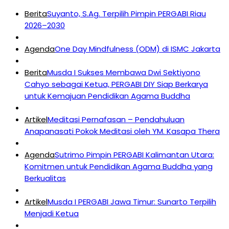
Berita
Suyanto, S.Ag. Terpilih Pimpin PERGABI Riau
2026–2030
Agenda
One Day Mindfulness (ODM) di ISMC Jakarta
Berita
Musda I Sukses Membawa Dwi Sektiyono
Cahyo sebagai Ketua, PERGABI DIY Siap Berkarya
untuk Kemajuan Pendidikan Agama Buddha
Artikel
Meditasi Pernafasan – Pendahuluan
Anapanasati Pokok Meditasi oleh YM. Kasapa Thera
Agenda
Sutrimo Pimpin PERGABI Kalimantan Utara:
Komitmen untuk Pendidikan Agama Buddha yang
Berkualitas
Artikel
Musda I PERGABI Jawa Timur: Sunarto Terpilih
Menjadi Ketua