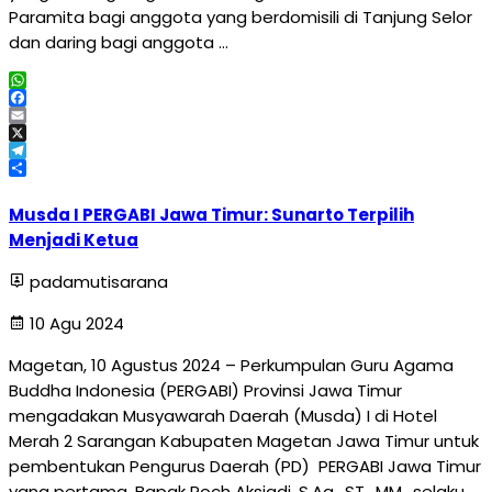
Paramita bagi anggota yang berdomisili di Tanjung Selor
dan daring bagi anggota …
WhatsApp
Facebook
Email
X
Telegram
Share
Musda I PERGABI Jawa Timur: Sunarto Terpilih
Menjadi Ketua
padamutisarana
10 Agu 2024
Magetan, 10 Agustus 2024 – Perkumpulan Guru Agama
Buddha Indonesia (PERGABI) Provinsi Jawa Timur
mengadakan Musyawarah Daerah (Musda) I di Hotel
Merah 2 Sarangan Kabupaten Magetan Jawa Timur untuk
pembentukan Pengurus Daerah (PD) PERGABI Jawa Timur
yang pertama. Bapak Roch Aksiadi, S.Ag., ST., MM., selaku