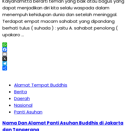
Kalyanamitta berarti teman yang baik atau bagus yang
dapat menjadikan diri kita selalu waspada dalam
menempuh kehidupan dunia dan setelah meninggal.
Terdapat empat macam sahabat yang dipandang
berhati tulus ( suhada ) : yaitu A. sahabat penolong (
upakaro …
WhatsApp
Facebook
Email
X
Telegram
Share
Alamat Tempat Buddhis
Berita
Daerah
Nasional
Panti Asuhan
Nama Dan Alamat Panti Asuhan Buddhis di Jakarta
dan Tangerang