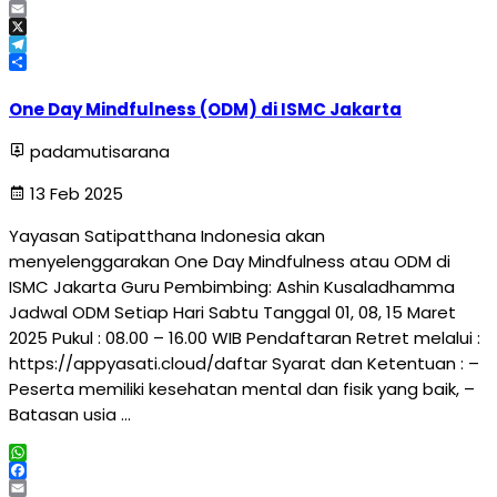
Facebook
Email
X
Telegram
Share
One Day Mindfulness (ODM) di ISMC Jakarta
padamutisarana
13 Feb 2025
Yayasan Satipatthana Indonesia akan
menyelenggarakan One Day Mindfulness atau ODM di
ISMC Jakarta Guru Pembimbing: Ashin Kusaladhamma
Jadwal ODM Setiap Hari Sabtu Tanggal 01, 08, 15 Maret
2025 Pukul : 08.00 – 16.00 WIB Pendaftaran Retret melalui :
https://appyasati.cloud/daftar Syarat dan Ketentuan : –
Peserta memiliki kesehatan mental dan fisik yang baik, –
Batasan usia …
WhatsApp
Facebook