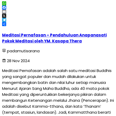
WhatsApp
Facebook
Email
X
Telegram
Share
Meditasi Pernafasan – Pendahuluan Anapanasati
Pokok Meditasi oleh YM. Kasapa Thera
padamutisarana
28 Nov 2024
Meditasi Pernafasan adalah salah satu meditasi Buddhis
yang sangat populer dan mudah dilakukan untuk
mengembangkan batin dan nilai luhur setiap manusia
Menurut Ajaran Sang Maha Buddha, ada 40 mata pokok
Meditasi yang diperuntukkan bekerjanya pikiran dalam
membangun Ketenangan melalui Jhana (Pencerapan). Ini
adalah disebut Kamma-tthana, dan kata ‘Thanam’
(tempat, stasiun, landasan). Jadi, Kammatthana berarti