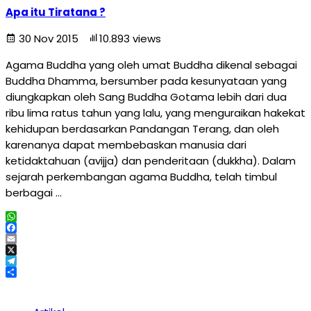
Apa itu Tiratana ?
30 Nov 2015
10.893 views
Agama Buddha yang oleh umat Buddha dikenal sebagai
Buddha Dhamma, bersumber pada kesunyataan yang
diungkapkan oleh Sang Buddha Gotama lebih dari dua
ribu lima ratus tahun yang lalu, yang menguraikan hakekat
kehidupan berdasarkan Pandangan Terang, dan oleh
karenanya dapat membebaskan manusia dari
ketidaktahuan (avijja) dan penderitaan (dukkha). Dalam
sejarah perkembangan agama Buddha, telah timbul
berbagai …
WhatsApp
Facebook
Email
X
Telegram
Share