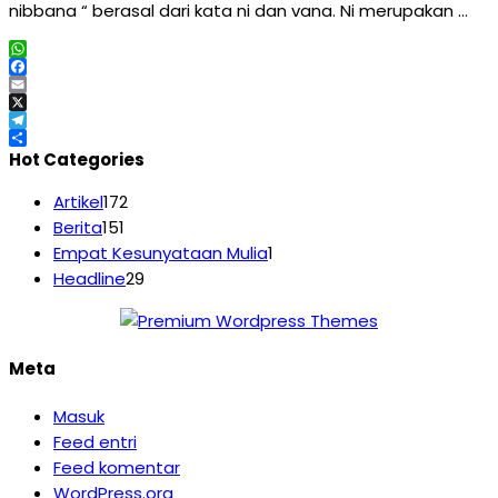
nibbana “ berasal dari kata ni dan vana. Ni merupakan …
WhatsApp
Facebook
Email
X
Telegram
Share
Hot Categories
Artikel
172
Berita
151
Empat Kesunyataan Mulia
1
Headline
29
Meta
Masuk
Feed entri
Feed komentar
WordPress.org