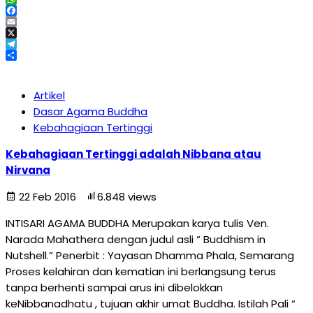
WhatsApp
Facebook
Email
X
Telegram
Share
Artikel
Dasar Agama Buddha
Kebahagiaan Tertinggi
Kebahagiaan Tertinggi adalah Nibbana atau
Nirvana
22 Feb 2016
6.848 views
INTISARI AGAMA BUDDHA Merupakan karya tulis Ven.
Narada Mahathera dengan judul asli “ Buddhism in
Nutshell.” Penerbit : Yayasan Dhamma Phala, Semarang
Proses kelahiran dan kematian ini berlangsung terus
tanpa berhenti sampai arus ini dibelokkan
keNibbanadhatu , tujuan akhir umat Buddha. Istilah Pali “